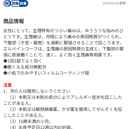
2025/12/19 更新
商品情報
女性にとって，生理特有のつらい痛みは，ゆううつな悩みのひ
とつです。生理痛は，月経により痛みの原因物質がつくられ，
下腹部（子宮・腸管）を過剰に緊張させることで起こります。
エルペインコーワは，生理痛の原因物質の生成と，下腹部の緊
張に直接働くことで，速く，よく効く生理痛専用薬です。
◆1回1錠でよく効く
◆眠くなる成分無配合
◆小粒でのみやすいフィルムコーティング錠
注意
1．次の人は服用しないでください
（1）本剤又は本剤の成分によりアレルギー症状を起こした
ことがある人。
（2）本剤又は解熱鎮痛薬，かぜ薬を服用してぜんそくを起
こしたことがある人。
（3）15歳未満の小児。
（4）出産予定日12週以内の妊婦。