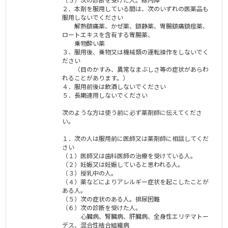
２．本剤を服用している間は、次のいずれの医薬品も
服用しないでください
解熱鎮痛薬、かぜ薬、鎮静薬、胃腸鎮痛鎮痙薬、
ロートエキスを含有する胃腸薬、
乗物酔い薬
３．服用後、乗物又は機械類の運転操作をしないでく
ださい
（目のかすみ、異常なまぶしさ等の症状があらわ
れることがあります。）
４．服用前後は飲酒しないでください
５．長期連用しないでください
次のような方は使う前に必ず薬剤師に伝えてくださ
い。
１．次の人は服用前に医師又は薬剤師に相談してくだ
さい
（１）医師又は歯科医師の治療を受けている人。
（２）妊娠又は妊娠していると思われる人。
（３）授乳中の人。
（４）薬などによりアレルギー症状を起こしたことが
ある人。
（５）次の症状のある人。排尿困難
（６）次の診断を受けた人。
心臓病、腎臓病、肝臓病、全身性エリテマトー
デス、混合性結合組織病