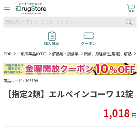
購入履歴
クーポン
TOP
一般医薬品(OTC)
解熱剤・鎮痛薬
頭痛、月経痛(生理痛)、解熱
商品コード : 306199
【指定2類】エルペインコーワ 12錠
1,018
円