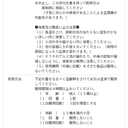
を中止し、この添付文書を持って医師又は
薬剤師に相談してください
（子宮に何らかの疾患があることによる生理痛の
可能性があります。）
■保管及び取扱い上の注意■
（１）高温をさけ、直射日光の当たらない湿気の少な
い涼しい所に保管してください。
（２）小児の手の届かない所に保管してください。
（３）他の容器に入れ替えないでください。（誤用の
原因になったり品質が変わります。）
（４）ＰＴＰのアルミ箔が破れたり、中身の錠剤が破
損しないように、保管及び携帯に注意してください。
（５）使用期限（外箱に記載）をすぎた製品は服用し
ないでください。
使用方法
下記の量をなるべく空腹時をさけて水又は温湯で服用
してください。
服用間隔は４時間以上おいてください。
〔 年 齢 〕 成人（１５歳以上）
〔１ 回 量 〕 １錠
〔１日服用回数〕 ３回を限度とする
〔 年齢 〕 １５歳未満の小児
〔１ 回 量 〕 服用しないこと
〔１日服用回数〕 服用しないこと