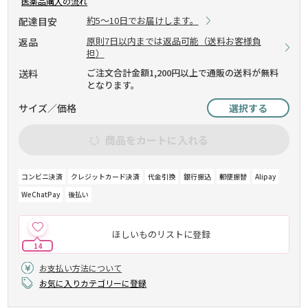
医薬品購入の流れ
約5～10日でお届けします。
配達目安
原則7日以内までは返品可能（送料お客様負
返品
担）
ご注文合計金額1,200円以上で通販の送料が無料
送料
となります。
サイズ／価格
選択する
商品をカートに入れる
コンビニ決済
クレジットカード決済
代金引換
銀行振込
郵便振替
Alipay
WeChatPay
後払い
ほしいものリストに登録
14
お支払い方法について
お気に入りカテゴリーに登録