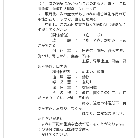
（７）次の病気にかかったことのある人。胃・十二指
腸潰瘍、潰瘍性大腸炎、クローン病
２．服用後、次の症状があらわれた場合は副作用の可
能性がありますので、直ちに服用を
中止し、この添付文書を持って医師又は薬剤師に
相談してください
〔関係部位〕 〔症 状〕
皮 膚 ： 発疹・発赤、かゆみ、青あ
ざができる
消 化 器 ： 吐き気・嘔吐、食欲不振、
胸やけ、胃もたれ、腹痛、下痢、
血便、胃腸出血、胃痛、胃
部不快感、口内炎
精神神経系 ： めまい、頭痛
循 環 器 ： 動悸
呼 吸 器 ： 息切れ
泌 尿 器 ： 排尿困難
そ の 他 ： 鼻血、歯ぐきの出血、出血
が止まりにくい、出血、背中の
痛み、過度の体温低下、目
のかすみ、耳なり、むくみ、
ほてり、異常なまぶしさ、
からだがだるい
まれに下記の重篤な症状が起こることがあります。
その場合は直ちに医師の診療を
受けてください。