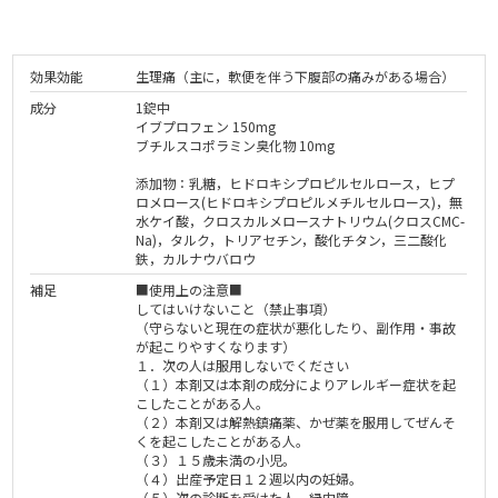
効果効能
生理痛（主に，軟便を伴う下腹部の痛みがある場合）
成分
1錠中
イブプロフェン 150mg
ブチルスコポラミン臭化物 10mg
添加物：乳糖，ヒドロキシプロピルセルロース，ヒプ
ロメロース(ヒドロキシプロピルメチルセルロース)，無
水ケイ酸，クロスカルメロースナトリウム(クロスCMC-
Na)，タルク，トリアセチン，酸化チタン，三二酸化
鉄，カルナウバロウ
補足
■使用上の注意■
してはいけないこと（禁止事項）
（守らないと現在の症状が悪化したり、副作用・事故
が起こりやすくなります）
１．次の人は服用しないでください
（１）本剤又は本剤の成分によりアレルギー症状を起
こしたことがある人。
（２）本剤又は解熱鎮痛薬、かぜ薬を服用してぜんそ
くを起こしたことがある人。
（３）１５歳未満の小児。
（４）出産予定日１２週以内の妊婦。
（５）次の診断を受けた人。緑内障