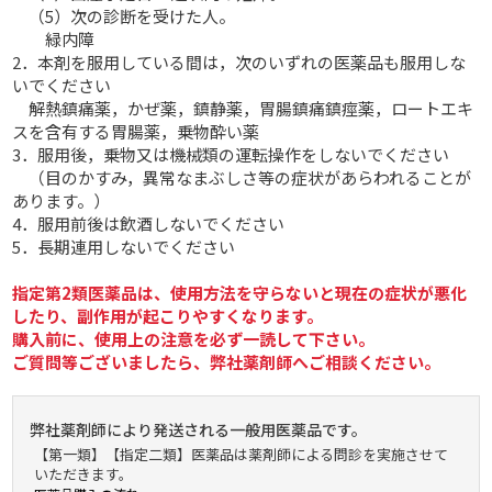
（5）次の診断を受けた人。
緑内障
2．本剤を服用している間は，次のいずれの医薬品も服用しな
いでください
解熱鎮痛薬，かぜ薬，鎮静薬，胃腸鎮痛鎮痙薬，ロートエキ
スを含有する胃腸薬，乗物酔い薬
3．服用後，乗物又は機械類の運転操作をしないでください
（目のかすみ，異常なまぶしさ等の症状があらわれることが
あります。）
4．服用前後は飲酒しないでください
5．長期連用しないでください
指定第2類医薬品は、使用方法を守らないと現在の症状が悪化
したり、副作用が起こりやすくなります。
購入前に、使用上の注意を必ず一読して下さい。
ご質問等ございましたら、弊社薬剤師へご相談ください。
弊社薬剤師により発送される一般用医薬品です。
【第一類】【指定二類】医薬品は薬剤師による問診を実施させて
いただきます。