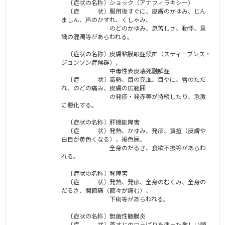
〔症状の名称〕ショック（アナフィラキシー）
〔症 状〕服用後すぐに、皮膚のかゆみ、じん
ましん、声のかすれ、くしゃみ、
のどのかゆみ、息苦しさ、動悸、意
識の混濁等があらわれる。
〔症状の名称〕皮膚粘膜眼症候群（スティーブンス・
ジョンソン症候群）、
中毒性表皮壊死融解症
〔症 状〕高熱、目の充血、目やに、唇のただ
れ、のどの痛み、皮膚の広範囲
の発疹・発赤等が持続したり、急激
に悪化する。
〔症状の名称〕肝機能障害
〔症 状〕発熱、かゆみ、発疹、黄疸（皮膚や
白目が黄色くなる）、褐色尿、
全身のだるさ、食欲不振等があらわ
れる。
〔症状の名称〕腎障害
〔症 状〕発熱、発疹、全身のむくみ、全身の
だるさ、関節痛（節々が痛む）、
下痢等があらわれる。
〔症状の名称〕無菌性髄膜炎
〔症 状〕首すじのつっぱりを伴った激しい頭