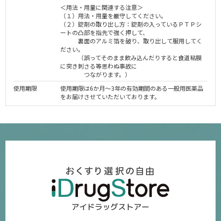
＜用法・用量に関連する注意＞
（１）用法・用量を厳守してください。
（２）錠剤の取り出し方：錠剤の入っているＰＴＰシ
ートの凸部を指先で強く押して、
裏面のアルミ箔を破り、取り出して服用してく
ださい。
（誤ってそのまま飲み込んだりすると食道粘膜
に突き刺さる等思わぬ事故に
つながります。）
使用期限
使用期限は6か月～3年の有効期間のある一般用医薬品
をお届けさせていただいております。