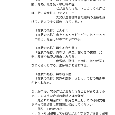
痛、発熱、吐き気・嘔吐等の症
状があらわれる。（このような症状
は、特に全身性エリテマトーデ
ス又は混合性結合組織病の治療を受
けている人で多く報告されている。）
〔症状の名称〕ぜんそく
〔症状の名称〕息をするときゼーゼー、ヒューヒュ
ーと鳴る、息苦しい等があらわれる。
〔症状の名称〕再生不良性貧血
〔症状の名称〕青あざ、鼻血、歯ぐきの出血、発
熱、皮膚や粘膜が青白くみえる、
疲労感、動悸、息切れ、気分が悪く
なりくらっとする、血尿等があらわれる。
〔症状の名称〕無顆粒球症
〔症状の名称〕突然の高熱、さむけ、のどの痛み等
があらわれる。
３．服用後、次の症状があらわれることがありますの
で、このような症状の継続又は増強が
見られた場合には、服用を中止し、この添付文書
を持って医師又は薬剤師に相談してください
便秘、口のかわき
４．５～６回服用しても症状がよくならない場合は服用