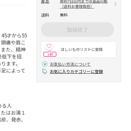
原則7日以内までは返品可能
返品
（送料お客様負担）
送料
無料
取扱終了
5才から55
、頭痛や肩こ
。また、精神
ほしいものリストに登録
140
泌低下を招
あります。
お支払い方法について
不足によって
お気に入りカテゴリーに登録
ある人
またはお湯１
薬疹、発赤、