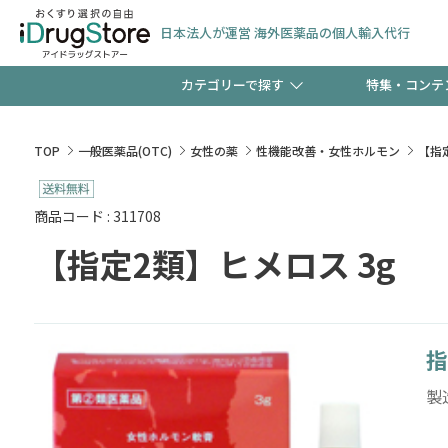
日本法人が運営 海外医薬品の個人輸入代行
カテゴリーで探す
特集・コンテ
サプリメント
頭皮
【週末限定】新規会員登
TOP
一般医薬品(OTC)
女性の薬
性機能改善・女性ホルモン
【指
ゼント中!!
コンタクトレンズ
一般
商品コード : 311708
【指定2類】ヒメロス 3g
極冷メントールで、夏の
検査キット
ペッ
ト！
指
当店スタッフが贈る音声
製