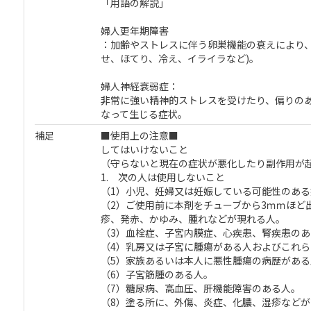
「用語の解説」
婦人更年期障害
：加齢やストレスに伴う卵巣機能の衰えにより
せ、ほてり、冷え、イライラなど)。
婦人神経衰弱症：
非常に強い精神的ストレスを受けたり、偏りの
なって生じる症状。
補足
■使用上の注意■
してはいけないこと
（守らないと現在の症状が悪化したり副作用が
1. 次の人は使用しないこと
（1）小児、妊婦又は妊娠している可能性のあ
（2）ご使用前に本剤をチューブから3ｍｍほど
疹、発赤、かゆみ、腫れなどが現れる人。
（3）血栓症、子宮内膜症、心疾患、腎疾患の
（4）乳房又は子宮に腫瘍がある人およびこれ
（5）家族あるいは本人に悪性腫瘍の病歴がある
（6）子宮筋腫のある人。
（7）糖尿病、高血圧、肝機能障害のある人。
（8）塗る所に、外傷、炎症、化膿、湿疹などが