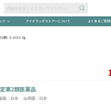
ンツ
アイドラッグストアーについて
よくあるご質問
・ヘアケア
ダイエット
ビュー
録ポイント2倍600円分プレ
【早割】
定2類】ヒメロス 3g
ック分は
医薬品(OTC)
衛生用品・日用品
防災用
頭皮ストレスを完全リセッ
ト用品
オトナ向け
新規登録
定第2類医薬品
プログラム
友だち大
造国：日本 出荷国：日本