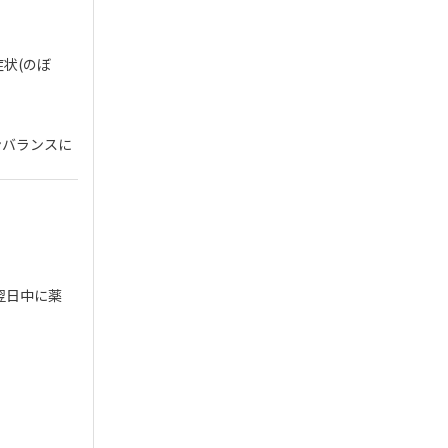
状(のぼ
ンバランスに
翌日中に薬