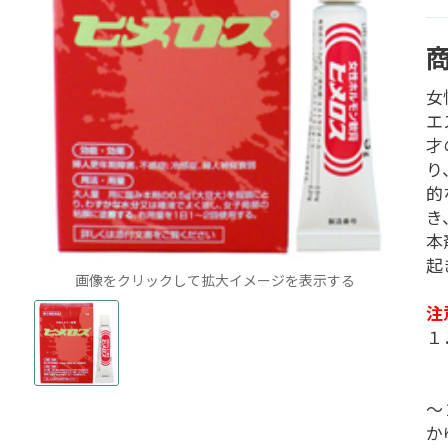
女
エ
才
り
的
き
本
起
画像をクリックして拡大イメージを表示する
注
１
（
（
～
か