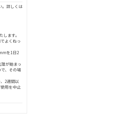
い。詳しくは
たします。
滴でよくねっ
mmを1日2
生理が始まっ
ので、その場
、2週間以
ご使用を中止
。