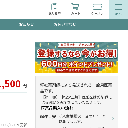
購入履歴
カート
クーポン
お知らせ
お問い合わせ
ティ
エイジングケア
お得なクーポン"3種類"出現中！今月のスト
今の内に！
品
食品
で！今すぐ使えるクーポンプレゼント中！！
1,500
弊社薬剤師により発送される一般用医薬
円
品です。
【第一類】【指定二類】医薬品は薬剤師に
よる問診を実施させていただきます。
募集！限定クーポンも不定期配信
医薬品購入の流れ
ご入金確認後、通常3~7日で
配達目安
お届けします。
2025/12/19 更新