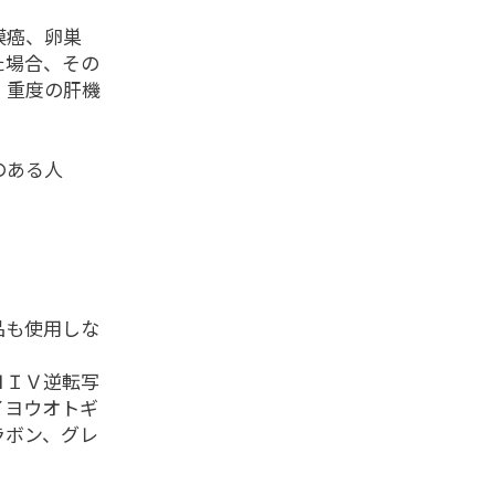
癌、卵巣
た場合、その
、重度の肝機
のある人
品も使用しな
ＩＶ逆転写
イヨウオトギ
ラボン、グレ