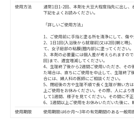
使用方法
通常1日1-2回、本剤を大豆大程度指先に出し、
下記をよくお読みください。
「詳しいご使用方法」
1、ご使用前に手指と塗る所を清浄にして、傷
2、1日1回(入浴後から就寝前)又は2回(朝と晩
て、女子局部の粘膜(膣内部)に塗ってください。
3、本剤の必要量には個人差が考えられますので、初
回)まで、適宜増減してください。
4、生理終了後から2週間ご使用いただき、その
た場合は、直ちにご使用を中止して、生理終了
合には、婦人科の医師にご相談ください。
5、閉経後の方や生理不順で長く生理が無い方は
上ご使用をお休みください。その際、人により
して1週間、様子を見てください。その間に不
6、1週間以上ご使用をお休みいただいた後に、
使用期限
使用期限は6か月～3年の有効期間のある一般用