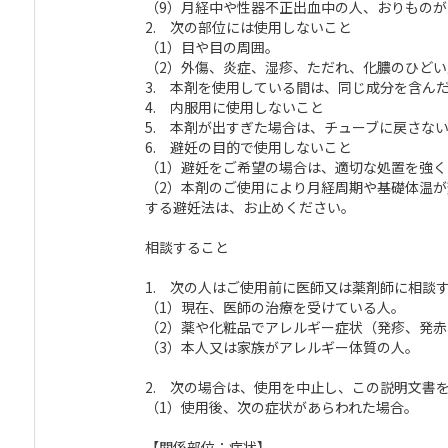
（9）月経中や性器不正出血中の人、おりものが
2. 次の部位には使用しないこと
（1）目や目の周囲。
（2）外傷、炎症、湿疹、ただれ、化膿のひどい
3. 本剤を使用している間は、同じ成分を含ん
4. 内服用に使用しないこと
5. 本剤が出すぎた場合は、チューブに戻さな
6. 避妊の目的で使用しないこと
（1）避妊をご希望の場合は、適切な処置を強く
（2）本剤のご使用により月経周期や基礎体温
する避妊法は、お止めください。
相談すること
1. 次の人はご使用前に医師又は薬剤師に相談
（1）現在、医師の治療を受けている人。
（2）薬や化粧品でアレルギー症状（発疹、発
（3）本人又は家族がアレルギー体質の人。
2. 次の場合は、使用を中止し、この説明文書
（1）使用後、次の症状があらわれた場合。
【関係部位：症状】