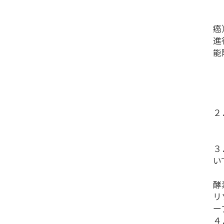
（
エ
癌
進
能
（
（
（
（
２
（
（
３
い
他
酵
リ
ー
４