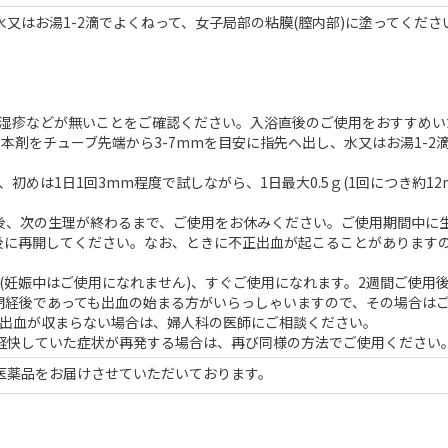
水又はお湯1-2滴でよくねって、女子局部の粘膜(膣内部)に塗ってくださ
や湿疹などが無いことをご確認ください。入浴直後のご使用をおすすめい
)、本剤をチューブ先端から3-7mmを目安に指先へ出し、水又はお湯1-2
めは1日1回3mm程度で試しながら、1日最大0.5ｇ(1回につき約12
後、次の生理が終わるまで、ご使用をお休みください。ご使用期間中に
後に再開してください。なお、ときに不正出血が起こることがあります
(妊娠中はご使用になれません)、すぐご使用になれます。2週間ご使用後
閉経後であっても出血の始まる方がいらっしゃいますので、その場合は
正出血が収まらない場合は、婦人科の医師にご相談ください。
軽快していた症状が再発する場合は、再び同様の方法でご使用ください
医薬品をお届けさせていただいております。