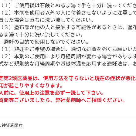
１）ご使用後は石鹸とぬるま湯で手を十分に洗ってくだ
２）本剤を使用者以外の人に付着させないように注意し
着した場合は直ちに洗い流してください。
３）塗布部が他の人と接触する可能性があるときは、塗
るま湯で十分に洗い流してください。
．避妊の目的で使用しないでください。
１）避妊をご希望の場合は、適切な処置を強くお願いい
２）本剤のご使用により月経周期が変わる場合がありま
式など規則的な月経周期や基礎体温を応用する避妊法は、
。
定第2類医薬品は、使用方法を守らないと現在の症状が悪化
用が起こりやすくなります。
入前に、使用上の注意を必ず一読して下さい。
質問等ございましたら、弊社薬剤師へご相談ください。
人神経衰弱症。