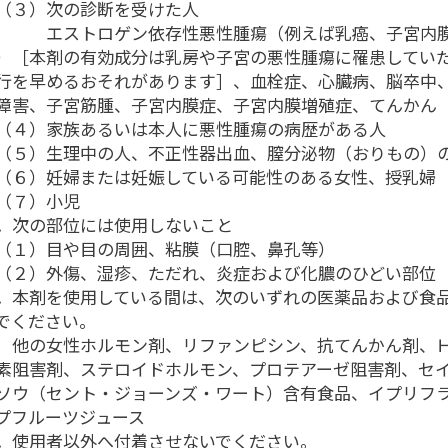
３）次の診断を受けた人
ストロゲン依存性悪性腫瘍（例えば乳癌、子宮内膜
）［本剤の有効成分は乳房や子宮の悪性腫瘍に罹患してい
行を早めるおそれがあります］、血栓症、心臓病、脳卒中
障害、子宮筋腫、子宮内膜症、子宮内膜増殖症、てんかん
４）家族あるいは本人に悪性腫瘍の病歴がある人
５）生理中の人、不正性器出血、膣分泌物（おりもの）
６）妊婦または妊娠している可能性のある女性、授乳婦
７）小児
．次の部位には使用しないこと
１）目や目の周囲、粘膜（口腔、鼻孔等）
２）外傷、湿疹、ただれ、炎症および化膿のひどい部位
．本剤を使用している間は、次のいずれの医薬品および食
でください。
の女性ホルモン剤、リファンピシン、抗てんかん剤、Ｈ
素阻害剤、ステロイドホルモン、プロテアーゼ阻害剤、セ
ソウ（セント・ジョーンズ・ワート）含有食品、イプリフ
プフルーツジュース
．使用者以外へ付着させないでください。