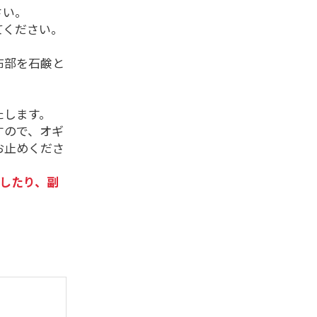
さい。
てください。
布部を石鹸と
たします。
すので、オギ
お止めくださ
したり、副