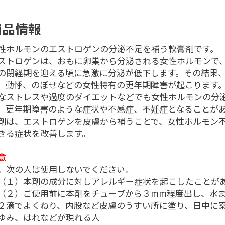
商品情報
性ホルモンのエストロゲンの分泌不足を補う軟膏剤です。
ストロゲンは、おもに卵巣から分泌される女性ホルモンで、4
の閉経期を迎える頃に急激に分泌が低下します。その結果
、動悸、のぼせなどの女性特有の更年期障害が起こります
なストレスや過度のダイエットなどでも女性ホルモンの分
、更年期障害のような症状や不感症、不妊症となることが
剤は、エストロゲンを皮膚から補うことで、女性ホルモン
きる症状を改善します。
意
．次の人は使用しないでください。
１）本剤の成分に対しアレルギー症状を起こしたことが
２）ご使用前に本剤をチューブから３mm程度出し、水
２滴でよくねり、内股など皮膚のうすい所に塗り、日中に
ゆみ、はれなどが現れる人