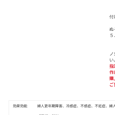
（
（
付
（
ぬ
５
（
（
ノ
い
指
作
購
ご
効果効能
婦人更年期障害、冷感症、不感症、不妊症、婦