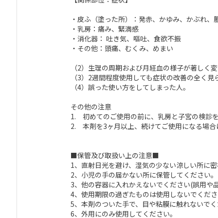
・皮ふ（塗った所）：発赤、かゆみ、かぶれ、
・乳房：痛み、緊満感
・消化器： 吐き気、嘔吐、食欲不振
・その他：頭痛、むくみ、めまい
（2）生理の周期および月経血の様子が著しく変
（3）2週間程度使用しても症状の改善の全く見
（4）誤った使い方をしてしまった人。
その他の注意
1. 初めてのご使用の前に、乳房と子宮の検診
2. 本剤を3ヶ月以上、続けてご使用になる場
■保管及び取扱い上の注意■
1、直射日光を避け、湿気の少ない涼しい所に
2、小児の手の届かない所に保管してください。
3、他の容器に入れかえないでください(誤用や
4、使用期限の過ぎたものは使用しないでくださ
5、本剤のついた手で、目や粘膜に触れないでく
6、外用にのみ使用してください。