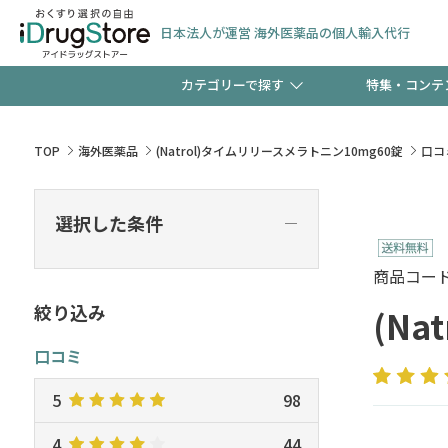
日本法人が運営 海外医薬品の個人輸入代行
カテゴリーで探す
特集・コンテ
サプリメント
頭皮
【早割】お得なクーポン
TOP
海外医薬品
(Natrol)タイムリリースメラトニン10mg60錠
口コ
ック分は今の内に！
コンタクトレンズ
一般
選択した条件
―
検査キット
新規登録で！今すぐ使え
ペッ
商品コード :
絞り込み
(N
口コミ
友だち大募集！限定クー
5
98
4
44