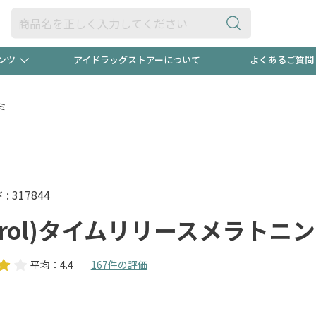
ンツ
アイドラッグストアーについて
よくあるご質問
・ヘアケア
ダイエット
ビュー
"3種類"出現中！今月のスト
極冷メン
ミ
ト！
医薬品(OTC)
衛生用品・日用品
防災用
るクーポンプレゼント中！！
ト用品
オトナ向け
当店スタ
 317844
atrol)タイムリリースメラトニン
平均：4.4
167件の評価
ポンも不定期配信
今売れて