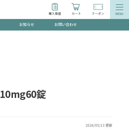
購入履歴
カート
クーポン
お知らせ
お問い合わせ
ティ
エイジングケア
トールで、夏の頭皮ストレスを完全リセッ
品
食品
ッフが贈る音声プログラム
10mg60錠
いるものが一目でわかるランキング
2026/05/13 更新