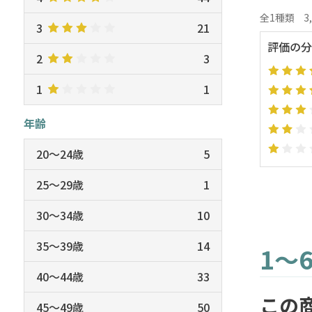
全1種類
3
3
21
評価の分
2
3
1
1
年齢
20～24歳
5
25～29歳
1
30～34歳
10
35～39歳
14
1～
40～44歳
33
この
45～49歳
50