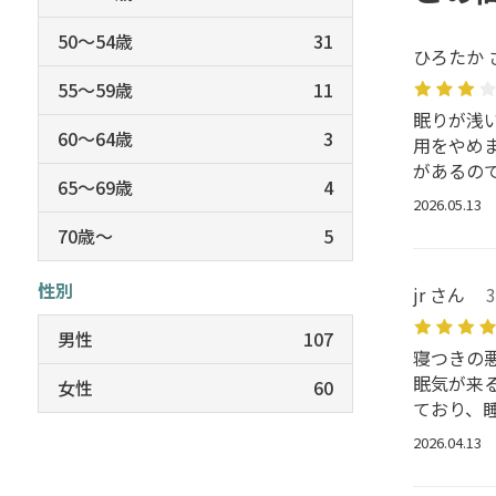
50～54歳
31
ひろたか 
55～59歳
11
眠りが浅
60～64歳
3
用をやめ
があるの
65～69歳
4
2026.05.13
70歳～
5
性別
jr さん
男性
107
寝つきの
眠気が来
女性
60
ており、
2026.04.13