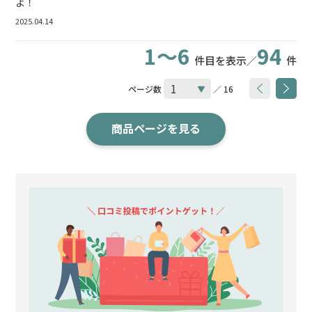
よ！
2025.04.14
1～6
94
件目を表示／
件
ページ数
／ 16
商品ページを見る