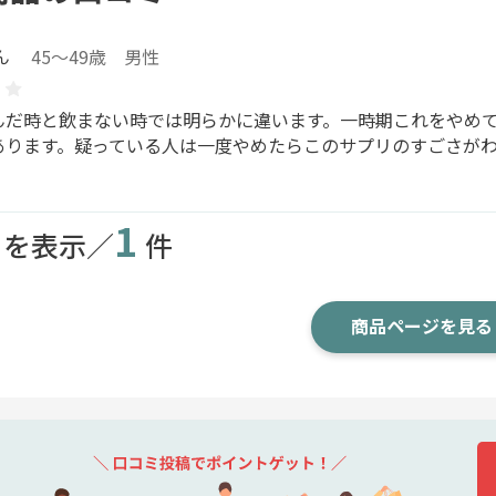
ん
45～49歳 男性
んだ時と飲まない時では明らかに違います。一時期これをやめ
あります。疑っている人は一度やめたらこのサプリのすごさが
1
目を表示／
件
商品ページを見る