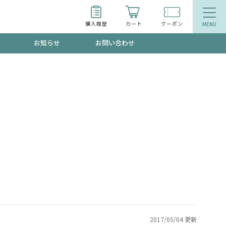
購入履歴
カート
クーポン
お知らせ
お問い合わせ
ティ
エイジングケア
お得なクーポン"3種類"出現中！今月のスト
今の内に！
品
食品
で！今すぐ使えるクーポンプレゼント中！！
募集！限定クーポンも不定期配信
2017/05/04 更新