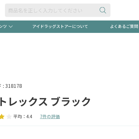
ンツ
アイドラッグストアーについて
よくあるご質問
・ヘアケア
ダイエット
ビュー
録ポイント2倍600円分プレ
【早割】
ック分は
医薬品(OTC)
衛生用品・日用品
防災用
頭皮ストレスを完全リセッ
ト用品
オトナ向け
新規登録
 318178
トレックス ブラック
平均：4.4
7件の評価
プログラム
友だち大