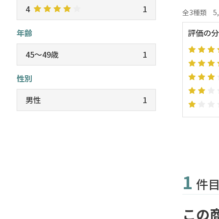
4
1
全3種類
5
年齢
評価の分
45～49歳
1
性別
男性
1
1
件
この