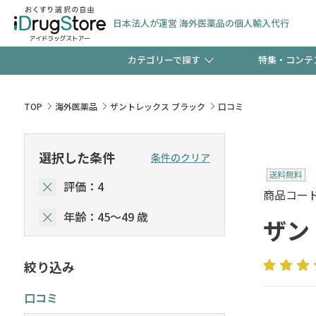
日本法人が運営 海外医薬品の個人輸入代行
カテゴリーで探す
特集・コンテ
サプリメント
頭皮
【週末限定】新規会員登
TOP
海外医薬品
ザントレックス ブラック
口コミ
ゼント中!!
コンタクトレンズ
一般
選択した条件
条件のクリア
極冷メントールで、夏の
評価：4
検査キット
ペッ
商品コード :
ト！
年齢：45～49 歳
ザン
絞り込み
当店スタッフが贈る音声
口コミ