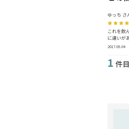
ゆっち さ
これを飲
に違いが
2017.05.04
1
件