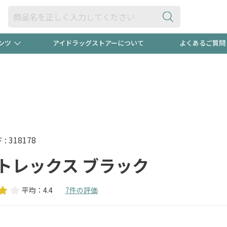
ンツ
アイドラッグストアーについて
よくあるご質問
・ヘアケア
ダイエット
ビュー
録ポイント2倍600円分プレ
【早割】
ック分は
医薬品(OTC)
衛生用品・日用品
防災用
頭皮ストレスを完全リセッ
ト用品
オトナ向け
新規登録
 318178
トレックス ブラック
平均：4.4
7件の評価
プログラム
友だち大