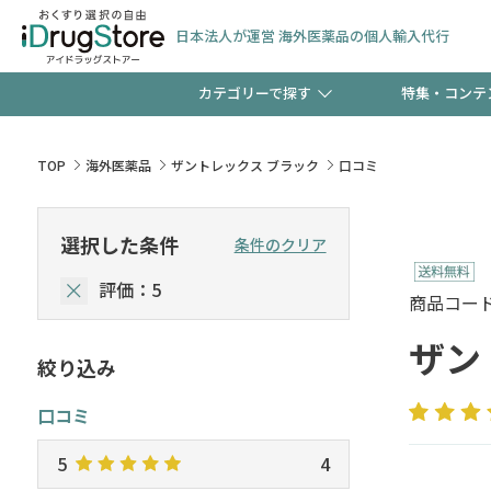
日本法人が運営 海外医薬品の個人輸入代行
カテゴリーで探す
特集・コンテ
サプリメント
頭皮
【週末限定】新規会員登
TOP
海外医薬品
ザントレックス ブラック
口コミ
ゼント中!!
コンタクトレンズ
一般
選択した条件
条件のクリア
極冷メントールで、夏の
評価：5
検査キット
ペッ
商品コード :
ト！
ザン
絞り込み
当店スタッフが贈る音声
口コミ
5
4