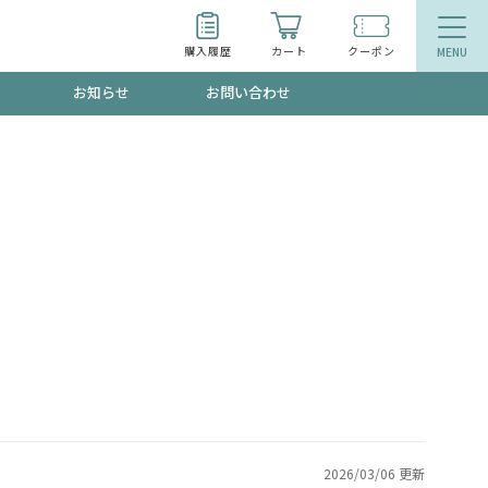
購入履歴
カート
クーポン
お知らせ
お問い合わせ
ティ
エイジングケア
お得なクーポン"3種類"出現中！今月のスト
今の内に！
品
食品
で！今すぐ使えるクーポンプレゼント中！！
募集！限定クーポンも不定期配信
2026/03/06 更新