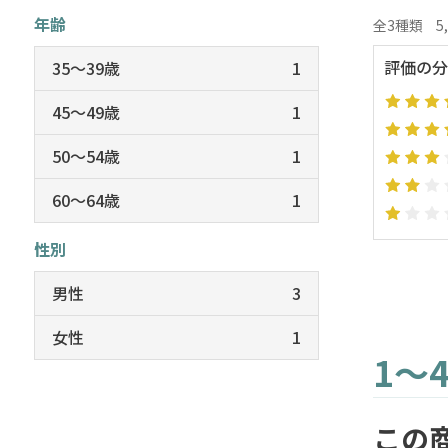
年齢
全3種類
5
評価の分
35～39歳
1
45～49歳
1
50～54歳
1
60～64歳
1
性別
男性
3
女性
1
1～
この