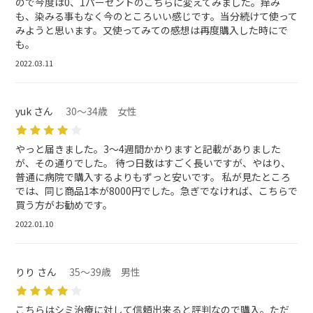
ので今度は0、1パーセントのこちらに変えてみました。痒み
も、染みる事もなく今のところいい感じです。当分続けて使って
みようと思います。又使ってみての感想は再度購入した時にで
も。
2022.03.11
yuk さん
30～34歳 女性
やっと届きました。3〜4週間かかりますと記載がありました
が、その通りでした。 待つ日数はすごく長いですが、やはり、
普通に病院で購入するよりもずっと安いです。 私が見たところ
では、同じ商品1本が8000円でした。急ぎでなければ、こちらで
買う方がお勧めです。
2022.01.10
りり さん
35～39歳 男性
こちらはシミ治療に対して信頼出来ると評判なので購入。ただ