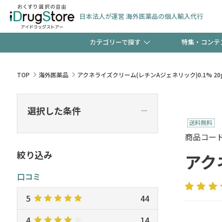
日本法人が運営 海外医薬品の個人輸入代行
カテゴリーで探す
特集・コンテ
サプリメント
頭皮
【週末限定】新規会員登
TOP
海外医薬品
アクネライズクリーム(レチンAジェネリック)0.1% 20
ゼント中!!
コンタクトレンズ
一般
選択した条件
―
極冷メントールで、夏の
検査キット
ペッ
商品コード :
ト！
絞り込み
アク
口コミ
当店スタッフが贈る音声
5
44
4
14