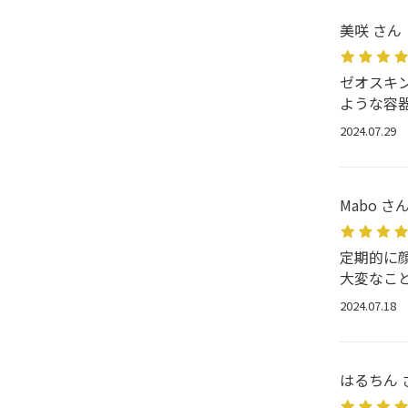
美咲 さん
ゼオスキ
ような容
2024.07.29
Mabo さ
定期的に
大変なこ
2024.07.18
はるちん 