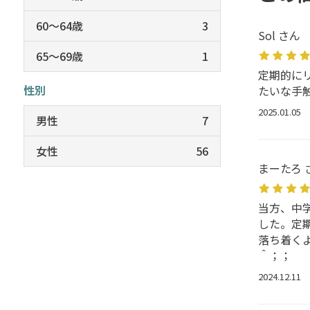
60～64歳
3
Sol さん
65～69歳
1
定期的に
性別
たいな手
2025.01.05
男性
7
女性
56
まーたろ 
当方、中
した。定
落ち着く
＾；；
2024.12.11