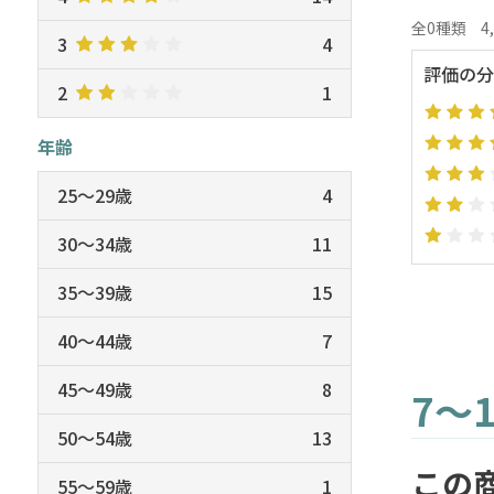
全0種類
4
3
4
評価の分
2
1
年齢
25～29歳
4
30～34歳
11
35～39歳
15
40～44歳
7
45～49歳
8
7～1
50～54歳
13
この
55～59歳
1