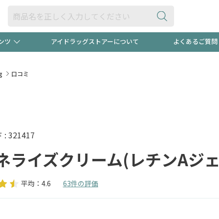
ンツ
アイドラッグストアーについて
よくあるご質問
・ヘアケア
ダイエット
ビュー
録ポイント2倍600円分プレ
【早割】
g
口コミ
ック分は
医薬品(OTC)
衛生用品・日用品
防災用
頭皮ストレスを完全リセッ
ト用品
オトナ向け
新規登録
 321417
ネライズクリーム(レチンAジェネリ
平均：4.6
63件の評価
プログラム
友だち大