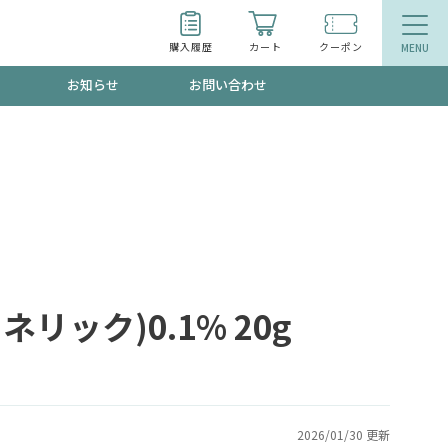
購入履歴
カート
クーポン
お知らせ
お問い合わせ
ティ
エイジングケア
お得なクーポン"3種類"出現中！今月のスト
今の内に！
品
食品
で！今すぐ使えるクーポンプレゼント中！！
ック)0.1% 20g
募集！限定クーポンも不定期配信
2026/01/30 更新