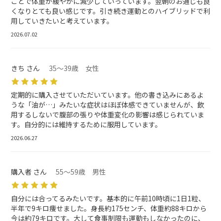
ことで体重が緩やかに減少していっています。翌朝のお通じも良
くなりとても良い感じです。引き続き運動とのハイブリッドで利
用していきたいと考えています。
2026.07.02
きち さん
35～39歳 女性
定期的に購入させていただいています。他の書き込みにあるよ
うな「油が…」みたいな症状はほぼ体感できていませんが、飲
用するしないで腹部の張りや体重変化の影響は感じられていま
す。自分的には維持するために服用しています。
2026.06.27
購入者 さん
55～59歳 男性
自分には合ってるみたいです。基本的に午前10時頃に1日1粒、
半年で9キロ痩せました。身長約175センチ、体重約88キロから
今は約79キロです。大して食事制限も運動もしなかったのに、