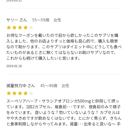
2019.05.11
サリー さん
55～59歳 女性
お得なクーポンを戴いたので前から欲しかったこのサプリを購
入しました、他のお店よりずっと価格も良心的で、購入も簡単
なので助かります、このサプリはダイエット中にどうしても食べ
たいものがあるときに無くてはならないお助けサプリなので、
これからも続けて購入したいと思います。
2019.02.16
減量努力中 さん
45～49歳 女性
スーペリアハーブ・サラシアオブロンガ500mgと併用して摂っ
ています。1回2カプセル、毎食前･･･ですが、夜食前のみで様子
をみています。 良いような？効いていないような？ カプセルは
やや大きめですが飲めなくはないです。とにかく焦らず、きちん
と食事制限しながらやってみます。減量･･･出来ると良いな～ 手