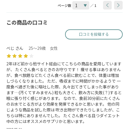
ページ数
／ 1
この商品の口コミ
口コミを投稿する
べじ さん
25～29歳 女性
2年ほど前から他サイト経由にてこちらの商品を愛用しています
が、 たくさん食べるときのお守りです！ 痩せる事はありません
が、食べ放題などたくさん食べる前に飲むことで、体重は増加
しづらくなりました。 ただ、吸収までに時間がかかるようで 一
度食べ過ぎた後に嘔吐した際、丸々出てきてしまった事があり
ます…(汚くてすみません) 粒も大きく、飲み方に失敗(？)すると
喉に張り付く感じがあります。 なので、食前30分前にたくさん
のお水でとる方がより効果を発揮できるかと思います。 他の同
じような商品を試した際は 吹き出物ができたりしましたが、こ
ちらは特にありませんでした。 たくさん食べる且つダイエット
中の方にはオススメのサプリかと思います。