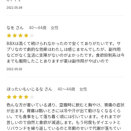
2022.05.04
なを さん
40～44歳 女性
BBXは高くて続けられなかったので安くてありがたいです。サ
プリなので劇的な効果はわたしは感じませんでしたが、副作用
などがなく生活に支障がないのがよかったです。食欲抑制系は今
までも服用したことありますが薬は副作用がやばいので
2022.05.02
ほったいもいじるな さん
40～44歳 女性
色んな方が書いている通り、空腹時に飲むと胸やけ、胃痛の症状
が出ます。胃痛は酷いときには冷や汗が出て動けなくなるくら
い。でも食事をして落ち着く頃には引いています。それまでが
苦しいので自然と食欲が減退します。もう何度もダイエットと
リバウンドを繰り返しているのと年齢のせいで代謝が落ちてい