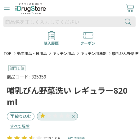
購入履歴
クーポン
TOP
衛生用品・日用品
キッチン用品
キッチン用洗剤
哺乳びん野菜洗い
商品コード : 325359
哺乳びん野菜洗い レギュラー820
ml
絞り込む
すべて解除
平均：3.9
9件の評価