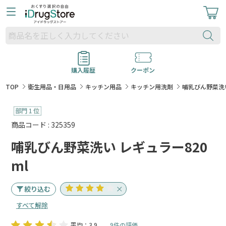
購入履歴
クーポン
TOP
衛生用品・日用品
キッチン用品
キッチン用洗剤
哺乳びん野菜洗い
商品コード : 325359
哺乳びん野菜洗い レギュラー820
ml
絞り込む
すべて解除
平均：3.9
9件の評価