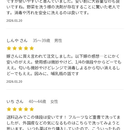
ですが使いやすいと喜んでいました。安い割に大容量なのも良
いですね。野菜を洗う様の洗剤が存在することに驚いた老人で
す。消毒や汚れを安全に洗えるのは良いです。
2026.01.20
しんや さん
35～39歳 男性
嫁さんに買え言われて注文しました。以下嫁の感想…とにかく
安いのがええ。使用感は微妙やけど、1/4の値段やからどーでも
ええ。匂いも微妙やけどレンジで消毒しよるから匂い消えるし
どーでもええ。因みに、哺乳瓶の話です
2026.01.20
いち さん
40～44歳 女性
送料込みでこの値段は安いです！ フルーツなど重曹で洗ってま
したが、外国産などの気になるものはこちらで洗ってみようと
思います。 いつも薬ばかり購入していたので、こういったもの