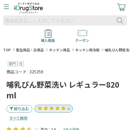
購入履歴
クーポン
TOP
衛生用品・日用品
キッチン用品
キッチン用洗剤
哺乳びん野菜洗い
商品コード : 325359
哺乳びん野菜洗い レギュラー820
ml
絞り込む
すべて解除
平均：3.9
9件の評価