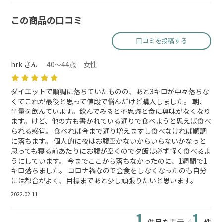
この商品の口コミ
口コミを投稿する
hrk さん
40～44歳 女性
ダイエットで順調に落ちていたものの、あと3キロが中々落ちな
くてこれが最後と思って値段で悩んだけど購入しました。 朝、
半量を飲んでいます。飲んでみると不思議と食に興味がなくなり
ます。けど、他の方も書かれている通りで食べようと思えば食べ
られる感覚。 食べれば今まで通り増えますし食べなければ順調
に落ちます。 個人的に夜はお腹空かないからいらないかなっと
思っても寝る前あたりにお腹が空くので夕飯は必ず軽く食べるよ
うにしています。 今までここから落ちなかったのに、1週間で1
キロ落ちました。 コロナ禍なので会食をしなくなったのも自分
には都合がよく、目標まであと少し頑張りたいと思います。
2022.02.11
1
1
件目を表示／
件