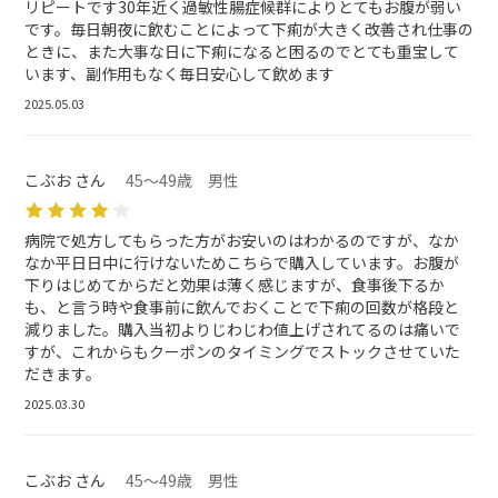
リピートです30年近く過敏性腸症候群によりとてもお腹が弱い
です。毎日朝夜に飲むことによって下痢が大きく改善され仕事の
ときに、また大事な日に下痢になると困るのでとても重宝して
います、副作用もなく毎日安心して飲めます
2025.05.03
こぶお さん
45～49歳 男性
病院で処方してもらった方がお安いのはわかるのですが、なか
なか平日日中に行けないためこちらで購入しています。お腹が
下りはじめてからだと効果は薄く感じますが、食事後下るか
も、と言う時や食事前に飲んでおくことで下痢の回数が格段と
減りました。購入当初よりじわじわ値上げされてるのは痛いで
すが、これからもクーポンのタイミングでストックさせていた
だきます。
2025.03.30
こぶお さん
45～49歳 男性