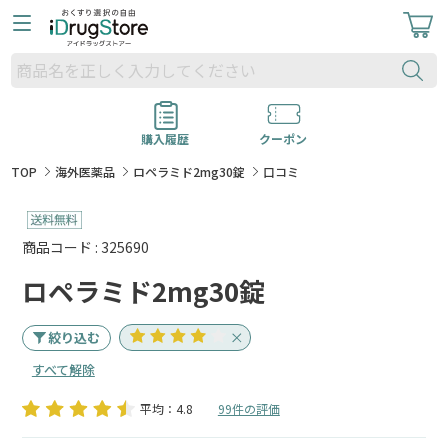
購入履歴
クーポン
TOP
海外医薬品
ロペラミド2mg30錠
口コミ
商品コード : 325690
ロペラミド2mg30錠
絞り込む
すべて解除
平均：4.8
99件の評価