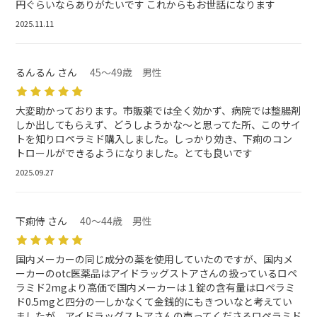
円ぐらいならありがたいです これからもお世話になります
2025.11.11
るんるん さん
45～49歳 男性
大変助かっております。市販薬では全く効かず、病院では整腸剤
しか出してもらえず、どうしようかな～と思ってた所、このサイ
トを知りロペラミド購入しました。しっかり効き、下痢のコン
トロールができるようになりました。とても良いです
2025.09.27
下痢侍 さん
40～44歳 男性
国内メーカーの同じ成分の薬を使用していたのですが、国内メ
ーカーのotc医薬品はアイドラッグストアさんの扱っているロペ
ラミド2mgより高価で国内メーカーは１錠の含有量はロペラミ
ド0.5mgと四分の一しかなくて金銭的にもきついなと考えてい
ましたが、アイドラッグストアさんの売ってくださるロペラミド