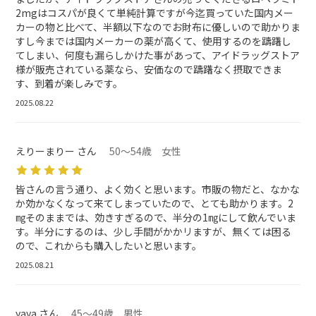
2mgはコスパが良くて単純計算ですが今迄買っていた国内メー
カーの物と比べて、半額以下なのでお財布に優しいので助かりま
すし今までは国内メーカーの薬が高くて、使用するのを躊躇し
てしまい、何度も漏らしかけた事があって、アイドラッグストア
様が販売されている薬なら、安価なので躊躇なく摂取できま
す、到着が楽しみです。
2025.08.22
えりーまりー さん
50～54歳 女性
皆さんの言う通り、よく効くと思います。市販の物だと、なかな
か効かなくなって来てしまっていたので、とても助かります。2
㎎そのままでは、効きすぎるので、半分の1㎎にして飲んでいま
す。半分にするのは、少し手間がかかリますが、無くては困る
ので、これからも購入したいと思います。
2025.08.21
yaya さん
45～49歳 男性