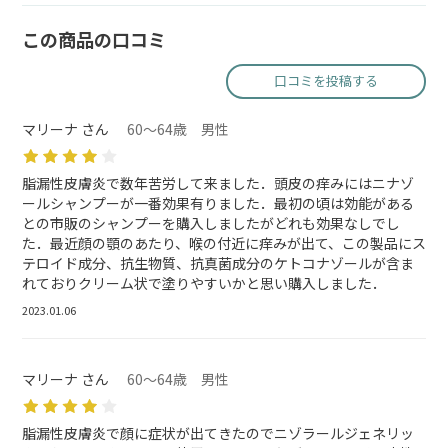
この商品の口コミ
口コミを投稿する
マリーナ さん
60～64歳 男性
脂漏性皮膚炎で数年苦労して来ました．頭皮の痒みにはニナゾ
ールシャンプーが一番効果有りました．最初の頃は効能がある
との市販のシャンプーを購入しましたがどれも効果なしでし
た．最近顔の顎のあたり、喉の付近に痒みが出て、この製品にス
テロイド成分、抗生物質、抗真菌成分のケトコナゾールが含ま
れておりクリーム状で塗りやすいかと思い購入しました．
2023.01.06
マリーナ さん
60～64歳 男性
脂漏性皮膚炎で顔に症状が出てきたのでニゾラールジェネリッ