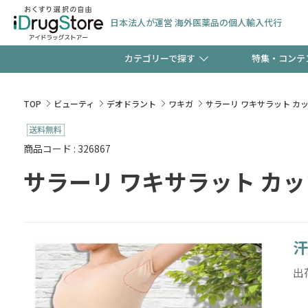
日本法人が運営 海外医薬品の個人輸入代行
カテゴリーで探す
特集・コンテ
サプリメント
頭皮
【週末限定】新規会員登
TOP
ビューティ
デオドラント
ワキガ
サラーリ ワキサラット カ
ゼント中!!
コンタクトレンズ
一般
商品コード : 326867
サラーリ ワキサラット カ
極冷メントールで、夏の
検査キット
ペッ
ト！
汗
当店スタッフが贈る音声
出