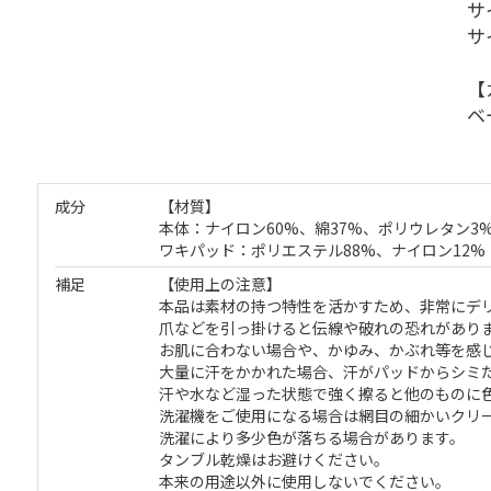
サ
サ
【
ベ
成分
【材質】
本体：ナイロン60%、綿37%、ポリウレタン3
ワキパッド：ポリエステル88%、ナイロン12%
補足
【使用上の注意】
本品は素材の持つ特性を活かすため、非常にデ
爪などを引っ掛けると伝線や破れの恐れがあり
お肌に合わない場合や、かゆみ、かぶれ等を感
大量に汗をかかれた場合、汗がパッドからシミ
汗や水など湿った状態で強く擦ると他のものに
洗濯機をご使用になる場合は網目の細かいクリ
洗濯により多少色が落ちる場合があります。
タンブル乾燥はお避けください。
本来の用途以外に使用しないでください。