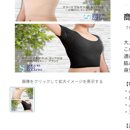
「
大
こ
適
脇
身
画像をクリックして拡大イメージを表示する
【
・
・
・
・
【