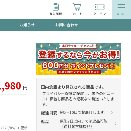
購入履歴
カート
クーポン
お知らせ
お問い合わせ
ティ
エイジングケア
お得なクーポン"3種類"出現中！今月のスト
今の内に！
品
食品
で！今すぐ使えるクーポンプレゼント中！！
1,980
国内倉庫より発送される商品です。
円
プライバシー保護に配慮し、黒色のビニー
ルに梱包し商品名の記載なく発送いたしま
す。
募集！限定クーポンも不定期配信
約5～10日でお届けします。
配達目安
原則7日以内までは返品可能
返品
（送料お客様負担）
2020/05/01 更新