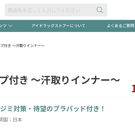
ンツ
アイドラッグストアーについて
よくあるご質問
・ヘアケア
ダイエット
ビュー
録ポイント2倍600円分プレ
【早割】
ップ付き ～汗取りインナー～
ック分は
医薬品(OTC)
衛生用品・日用品
防災用
ップ付き ～汗取りインナー～
頭皮ストレスを完全リセッ
ト用品
オトナ向け
新規登録
ジミ対策・待望のブラパッド付き！
プログラム
友だち大
荷国：日本