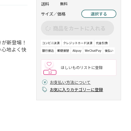
送料
無料
サイズ／価格
選択する
商品をカートに入れる
きが新登場！
コンビニ決済
クレジットカード決済
代金引換
り心地よく快
銀行振込
郵便振替
Alipay
WeChatPay
後払い
ほしいものリストに登録
12
お支払い方法について
お気に入りカテゴリーに登録