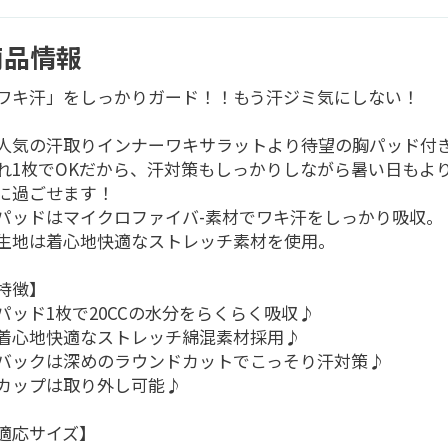
商品情報
ワキ汗」をしっかりガード！！もう汗ジミ気にしない！
人気の汗取りインナーワキサラットより待望の胸パッド付
れ1枚でOKだから、汗対策もしっかりしながら暑い日もよ
に過ごせます！
パッドはマイクロファイバ-素材でワキ汗をしっかり吸収。
生地は着心地快適なストレッチ素材を使用。
特徴】
パッド1枚で20CCの水分をらくらく吸収♪
着心地快適なストレッチ綿混素材採用♪
バックは深めのラウンドカットでこっそり汗対策♪
カップは取り外し可能♪
適応サイズ】