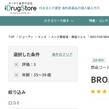
日本法人が運営 海外医薬品の個人輸入代行
カテゴリーで探す
特集・コンテ
サプリメント
頭皮
【早割】お得なクーポン
TOP
ビューティ
メンズ
メンズ美容液・美容ジェル
BRO.FOR
ック分は今の内に！
コンタクトレンズ
一般
選択した条件
条件のクリア
評価：3
検査キット
新規登録で！今すぐ使え
ペッ
商品コード :
年齢：35～39 歳
BR
絞り込み
友だち大募集！限定クー
口コミ