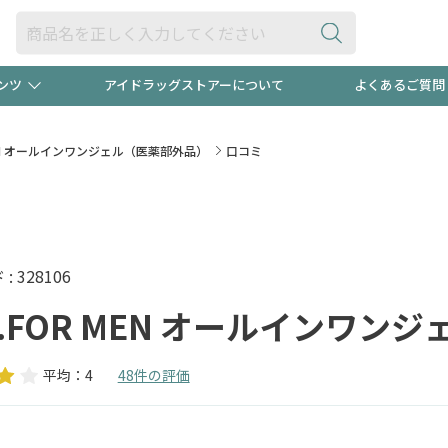
ンツ
アイドラッグストアーについて
よくあるご質問
・ヘアケア
ダイエット
ビュー
"3種類"出現中！今月のスト
極冷メン
 MEN オールインワンジェル（医薬部外品）
口コミ
ト！
医薬品(OTC)
衛生用品・日用品
防災用
るクーポンプレゼント中！！
ト用品
オトナ向け
当店スタ
 328106
O.FOR MEN オールインワン
平均：4
48件の評価
ポンも不定期配信
今売れて