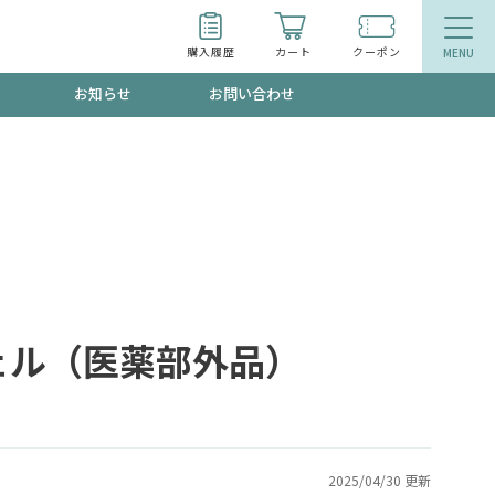
購入履歴
カート
クーポン
お知らせ
お問い合わせ
ティ
エイジングケア
トールで、夏の頭皮ストレスを完全リセッ
品
食品
ッフが贈る音声プログラム
ジェル（医薬部外品）
いるものが一目でわかるランキング
2025/04/30 更新