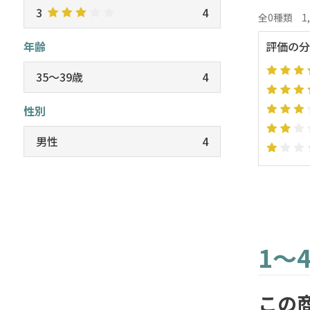
3
4
全0種類
1
年齢
評価の分
35～39歳
4
性別
男性
4
1～
この