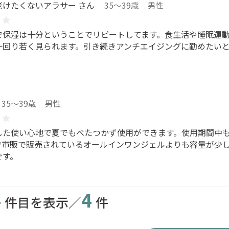
老けたくないアラサー さん
35～39歳 男性
で保湿は十分ということでリピートしてます。食生活や睡眠運
一回り若く見られます。引き続きアンチエイジングに勤めたい
35～39歳 男性
した使い心地で夏でもべたつかず使用ができます。使用期間中
で市販で販売されているオールインワンジェルよりも容量が少
です。
4
4
件目を表示／
件