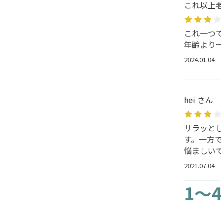
これ以上
これ一つ
年齢より
2024.01.04
hei さん
サラッと
す。一方
悩ましい
2021.07.04
1～