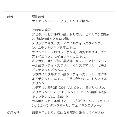
成分
有効成分:
ナイアシンアミド、グリチルリチン酸2K
その他の成分:
アセチル化ヒアルロン酸ナトリウム、ヒアルロン酸Na-
2、加水分解ヒアルロン酸、
メリッサエキス、ステアロイルフィトスフィンゴシ
ン、ムラサキシキブ果実エキス、
サクシニルアテロコラーゲン液、海藻エキス-1、ゼニ
アオイエキス、セイヨウハッカエキス、
米ヌカ油、オリブ油、黒砂糖エキス、シア脂、ジリノ
ール酸ジ（フィトステリル／イソステアリル／セチル
／ステアリル／ベヘニル）、
ラウロイルグルタミン酸ジ（フィトステリル・オクチ
ルドデシル）、エチルヘキサン酸セチル、トリメチル
グリシン、
ステアリン酸POE（20）ソルビタン、濃グリセリン、
グリセリン、BG、ジエチレントリアミン5酢酸5Na液、
キサンタンガム、水酸化K、
カルボキシビニルポリマー、天然ビタミンE、ジメチコ
ン、1,2-ペンタンジオール、フェノキシエタノール
使用方法
適量を手にとり、気になる部分に塗布してください。