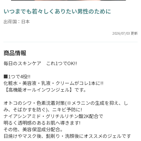
いつまでも若々しくありたい男性のために
出荷国：日本
2026/07/03 更新
商品情報
毎日のスキンケア これ1つでOK!!
■1つで4役!!
化粧水・美容液・乳液・クリームがコレ1本に!!
【高機能オールインワンジェル】です。
オトコのシワ・色素沈着対策(※メラニンの生成を抑え、し
み、そばかすを防ぐ)、ニキビ予防に!
ナイアシンアミド・グリチルリチン酸2K配合で
明るく透明感のあるお肌へ導きます!
その他、美容保湿成分配合。
日焼けやマスク後、髭剃り・洗顔後にオススメのジェルです