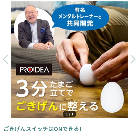
1
/
1
ごきげんスイッチはONできる!