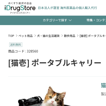
日本法人が運営 海外医薬品の個人輸入代行
カテゴリーで探す
特集・コンテ
サプリメント
頭皮
【早割】お得なクーポン
TOP
ペット用品
犬・猫の生活雑貨
散歩用品
[猫壱] ポータブル
ック分は今の内に！
コンタクトレンズ
一般
商品コード : 328560
[猫壱] ポータブルキャリー
検査キット
新規登録で！今すぐ使え
ペッ
猫
友だち大募集！限定クー
製