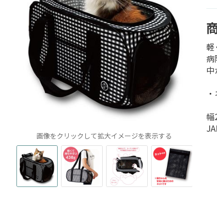
軽
病
中
・
幅
JA
画像をクリックして拡大イメージを表示する