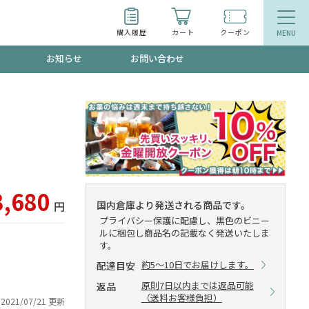
購入履歴
カート
クーポン
お知らせ
お問い合わせ
ティ
エイジングケア
トールで、夏の頭皮ストレスを完全リセッ
品
食品
ッフが贈る音声プログラム
3,680
国内倉庫より発送される商品です。
円
プライバシー保護に配慮し、黒色のビニー
ルに梱包し商品名の記載なく発送いたしま
す。
いるものが一目でわかるランキング
約5～10日でお届けします。
配達目安
原則7日以内までは返品可能
返品
（送料お客様負担）
2021/07/21 更新