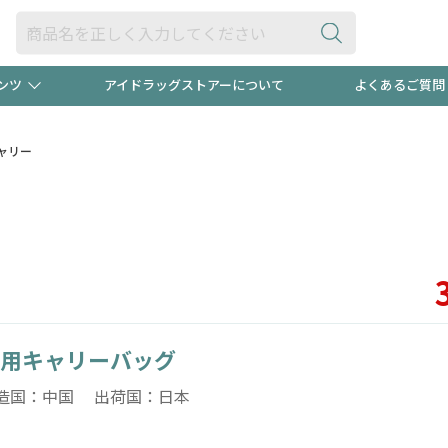
ンツ
アイドラッグストアーについて
よくあるご質問
・ヘアケア
ダイエット
ビュー
"3種類"出現中！今月のスト
極冷メン
キャリー
ト！
医薬品(OTC)
衛生用品・日用品
防災用
るクーポンプレゼント中！！
ト用品
オトナ向け
当店スタ
用キャリーバッグ
ポンも不定期配信
今売れて
造国：中国 出荷国：日本