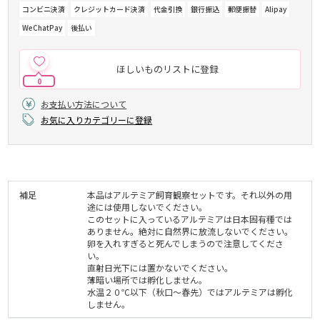
コンビニ決済
クレジットカード決済
代金引換
銀行振込
郵便振替
Alipay
WeChatPay
後払い
ほしいものリストに登録
0
お支払い方法について
お気に入りカテゴリーに登録
補足
本品はアルテミア飼育観察セットです。それ以外の用
途には使用しないでください。
このセットに入っているアルテミアは日本固有種では
ありません。絶対に自然界に放流しないでください。
卵を入れすぎると死んでしまうので注意してくださ
い。
直射日光下には置かないでください。
薄暗い場所では孵化しません。
水温２０℃以下（秋口～春先）ではアルテミアは孵化
しません。