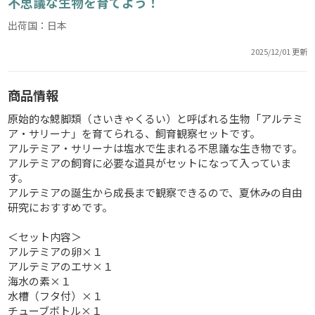
不思議な生物を育てよう！
出荷国：日本
2025/12/01 更新
商品情報
原始的な鰓脚類（さいきゃくるい）と呼ばれる生物「アルテミ
ア・サリーナ」を育てられる、飼育観察セットです。
アルテミア・サリーナは塩水で生まれる不思議な生き物です。
アルテミアの飼育に必要な道具がセットになって入っていま
す。
アルテミアの誕生から成長まで観察できるので、夏休みの自由
研究におすすめです。
＜セット内容＞
アルテミアの卵×１
アルテミアのエサ×１
海水の素×１
水槽（フタ付）×１
チューブボトル×１