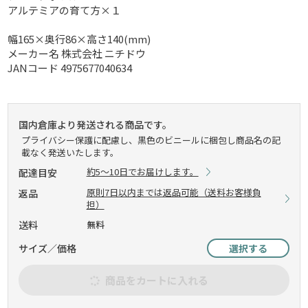
アルテミアの育て方×１
幅165×奥行86×高さ140(mm)
メーカー名 株式会社 ニチドウ
JANコード 4975677040634
国内倉庫より発送される商品です。
プライバシー保護に配慮し、黒色のビニールに梱包し商品名の記
載なく発送いたします。
約5～10日でお届けします。
配達目安
原則7日以内までは返品可能（送料お客様負
返品
担）
送料
無料
サイズ／価格
選択する
商品をカートに入れる