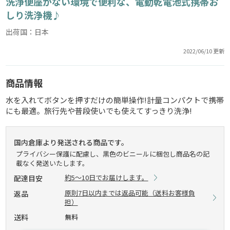
洗浄便座がない環境で便利な、電動乾電池式携帯お
しり洗浄機♪
出荷国：日本
2022/06/10 更新
商品情報
水を入れてボタンを押すだけの簡単操作!計量コンパクトで携帯
にも最適。旅行先や普段使いでも使えてすっきり洗浄!
国内倉庫より発送される商品です。
プライバシー保護に配慮し、黒色のビニールに梱包し商品名の記
載なく発送いたします。
約5～10日でお届けします。
配達目安
原則7日以内までは返品可能（送料お客様負
返品
担）
送料
無料