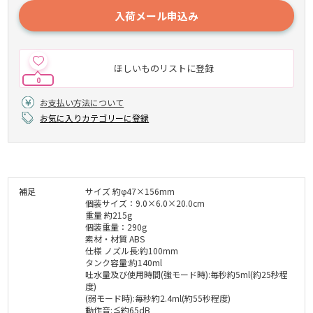
入荷メール申込み
ほしいものリストに登録
0
お支払い方法について
お気に入りカテゴリーに登録
補足
サイズ 約φ47×156mm
個装サイズ：9.0×6.0×20.0cm
重量 約215g
個装重量：290g
素材・材質 ABS
仕様 ノズル長:約100mm
タンク容量:約140ml
吐水量及び使用時間(強モード時):毎秒約5ml(約25秒程
度)
(弱モード時):毎秒約2.4ml(約55秒程度)
動作音:≦約65dB