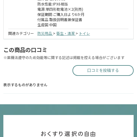
防水性能:IPX6相当
電源:単四形乾電池×2(別売)
保証期間:ご購入日より6か月
付属品 取扱説明書兼保証書
生産国 中国
関連カテゴリー
防災用品
>
衛生・清潔
>
トイレ
この商品の口コミ
※薬機法遵守のため効能等に関する記述は掲載を控える場合がございます
口コミを投稿する
表示するものがありません