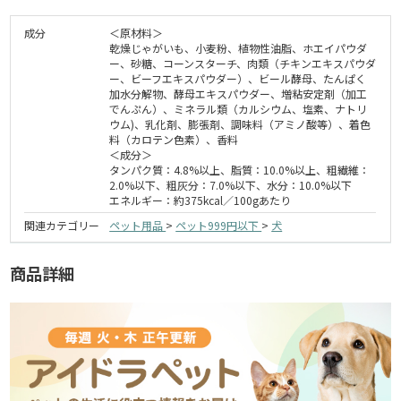
成分
＜原材料＞
乾燥じゃがいも、小麦粉、植物性油脂、ホエイパウダ
ー、砂糖、コーンスターチ、肉類（チキンエキスパウダ
ー、ビーフエキスパウダー）、ビール酵母、たんぱく
加水分解物、酵母エキスパウダー、増粘安定剤（加工
でんぷん）、ミネラル類（カルシウム、塩素、ナトリ
ウム)、乳化剤、膨張剤、調味料（アミノ酸等）、着色
料（カロテン色素）、香料
＜成分＞
タンパク質：4.8%以上、脂質：10.0%以上、粗繊維：
2.0%以下、粗灰分：7.0%以下、水分：10.0%以下
エネルギー：約375kcal／100gあたり
関連カテゴリー
ペット用品
>
ペット999円以下
>
犬
商品詳細