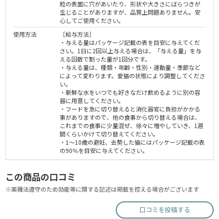
粒の表面に穴があいたり、形状や大きさにばらつきが
生じることがありますが、品質上問題ありません。安
心してご使用ください。
使用方法
［給与方法］
・与える量はパッケージ記載の表を目安に与えてくだ
さい。1日に2回以上与える場合は、「与える量」を与
える回数で割った量が1回分です。
・与える量は、種類・年齢・性別・運動量・季節など
によって変わります。愛猫の状態により調整してくださ
い。
・新鮮な水をいつでも好きなだけ飲めるように別の容
器に用意してください。
・フードを急に切り替えると消化器官に負担がかかる
事がありますので、他の食事から切り替える場合は、
これまでの食事に少量混ぜ、徐々に増やしていき、1週
間くらいかけて切り替えてください。
・1～10歳の避妊、去勢した猫にはパッケージ記載の表
の90％を目安に与えてください。
この商品の口コミ
※薬機法遵守のため効能等に関する記述は掲載を控える場合がございます
口コミを投稿する