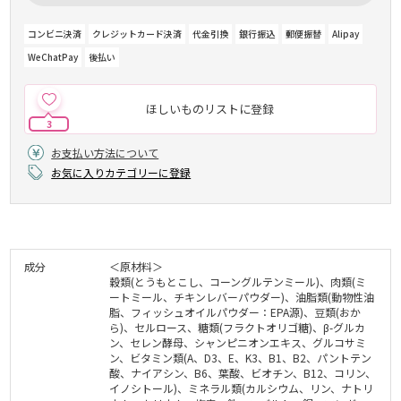
コンビニ決済
クレジットカード決済
代金引換
銀行振込
郵便振替
Alipay
WeChatPay
後払い
ほしいものリストに登録
3
お支払い方法について
お気に入りカテゴリーに登録
成分
＜原材料＞
穀類(とうもとこし、コーングルテンミール)、肉類(ミ
ートミール、チキンレバーパウダー)、油脂類(動物性油
脂、フィッシュオイルパウダー：EPA源)、豆類(おか
ら)、セルロース、糖類(フラクトオリゴ糖)、β-グルカ
ン、セレン酵母、シャンピニオンエキス、グルコサミ
ン、ビタミン類(A、D3、E、K3、B1、B2、パントテン
酸、ナイアシン、B6、葉酸、ビオチン、B12、コリン、
イノシトール)、ミネラル類(カルシウム、リン、ナトリ