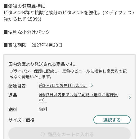
■愛猫の健康維持に
ビタミンB群と抗酸化成分のビタミンEを強化。(メディファス7
歳から比 約150％)
■便利な小分けパック
■賞味期限 2027年4月30日
国内倉庫より発送される商品です。
プライバシー保護に配慮し、黒色のビニールに梱包し商品名の記
載なく発送いたします。
約3～7日でお届けします。
配達目安
原則7日以内までは返品可能（送料お客様負
返品
担）
送料
無料
サイズ／価格
選択する
商品をカートに入れる