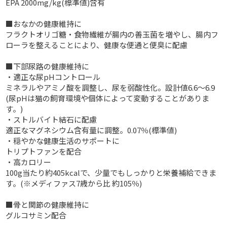
EPA 2000mg/kg(標準値)含有
■おなかの健康維持に
フラクトオリゴ糖・食物繊維が腸内の善玉菌を増やし、腸内フ
ローラを整えることにより、健康な便通と便臭に配慮
■下部尿路の健康維持に
・適正な尿pHコントロール
ミネラルやアミノ酸を調整し、尿を弱酸性化。設計値6.6～6.9
(尿pHは猫の飼育環境や個体によって変動することがありま
す。)
・ストルバイト結石に配慮
適正なマグネシウム含有量に調整。0.07％(標準値)
・穏やかな健康生活のサポートに
トリプトファンを配合
・高カロリー
100g当たり約405kcalで、少量でもしっかりと栄養補給できま
す。(※メディファス7歳から比 約105％)
■骨と関節の健康維持に
グルコサミン配合