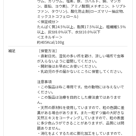
ウム、カリウム、塩素、鉄、コバルト、銅、マンガ
ン、亜鉛、ヨウ素)、アミノ酸類(メチオニン、トリプト
ファン、タウリン)、酸化防止剤(ローズマリー抽出物、
ミックストコフェロール)
＜保証成分＞
たんぱく質24.5％以上、脂質17.5％以上、粗繊維5.5％
以上、灰分8.0％以下、水分10.0％以下
＜エネルギー＞
約405Kcal/100g
補足
［保管方法］
・直射日光、湿気の多い所を避け、涼しい場所で虫等
が入らないように密閉してください。
・開封後はお早めにお使いください。
・乳幼児の手の届かないところに保管してください。
注意事項
・この製品はねこ専用です。他の動物には与えないで
ください。
・この製品は治療を目的とした療法食ではありませ
ん。
・天然の原材料を使用していますので、粒の色調に差
異がある場合があります。また一粒ずつ猫の大好きな
天然エキスをコーティングしていますので、粒の表面
に多少色ムラができることがありますが、品質には問
題ありません。
・消化をよくするために膨化加工をしていますので、