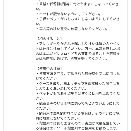
・首輪や係留紐(鎖)等に付けたままにしないでくださ
い。
・ペットが舐めないようにしてください。
・子供やペットがおもちゃにしないようにしてくださ
い。
・車内等の狭い空間に放置しないでください。
【相談すること】
・アレルギーやかぶれを起こしやすい体質の人やペッ
トは仕様に注意してください。万一、異常を感じた場
合は本品がピレスロイド系の薬剤であることを医師ま
たは獣医師に告げて、診察を受けてください。
【使用中の注意】
・使用方法を守り、定められた用途以外では使用しな
いでください。
・ケースを破り、虫よけチップを直接触った場合は石
けんでよく洗い流してください。
・ペットがもてあそぶ場合はすぐに使用を止めてくだ
さい。
・観賞魚等のいる水槽に誤って落とさないようにして
ください。
・飼育用の虫を飼われている場合は、その付近には絶
対に放置しないでください。
・殺虫剤ではありませんので、害虫が大量発生してい
る場合はエアゾール殺虫剤のご使用をお勧めします。