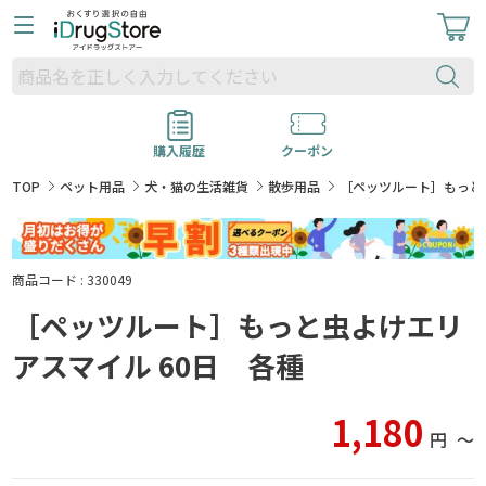
購入履歴
クーポン
TOP
ペット用品
犬・猫の生活雑貨
散歩用品
［ペッツルート］もっと
商品コード : 330049
［ペッツルート］もっと虫よけエリ
アスマイル 60日 各種
1,180
円
〜