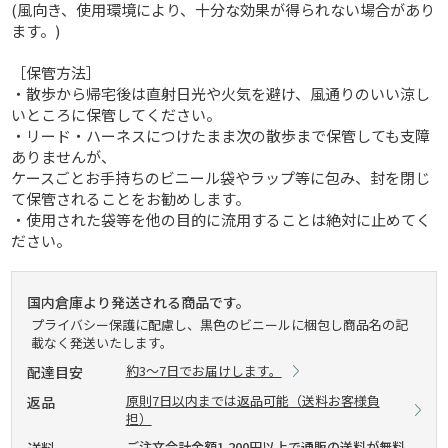
(風向き、使用環境により、十分な効果が得られない場合があり
ます。)
［保管方法］
・散歩から帰宅後は直射日光や火気を避け、風通りのいい涼し
いところに保管してください。
・リード・ハーネスにつけたまま次の散歩まで保管しても支障
ありませんが、
ケースごとお手持ちのビニール袋やラップ等に包み、封を閉じ
て保管されることをお勧めします。
・使用された袋等を他の目的に流用することは絶対に止めてく
ださい。
国内倉庫より発送される商品です。
プライバシー保護に配慮し、黒色のビニールに梱包し商品名の記
載なく発送いたします。
約3～7日でお届けします。
配達目安
原則7日以内までは返品可能（送料お客様負
返品
担）
ご注文合計金額1,200円以上で通販の送料が無料
送料