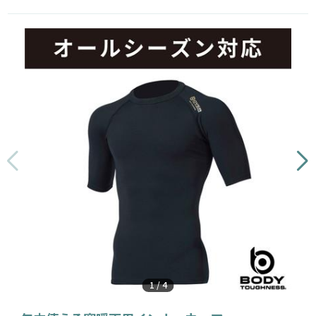
1
/
4