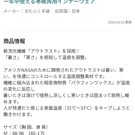
一年中使える寒暖両用インナーウェア
メーカー：おたふく手袋 出荷国：日本
2024/10/10 更新
商品情報
新次元繊維「アウトラスト」を採用！
「暑さ」「寒さ」を感知して温度を調整。
アメリカNASAのために開発されたアウトラストは暑い、寒
い、を快適にコントロールする温度調整素材です。
繊維に組み込まれた相変換物質「パラフィンワックス」が温度
の変化に反応し
暑いときは溶けて吸熱し涼しくし寒いときは固まって放熱し暖
めます。
人が快適だと感じる表面温度（31℃～33℃）をキープしようと
働きかけます。
サイズ（胸 囲、身 長）
Ｍ：88-96 165-175