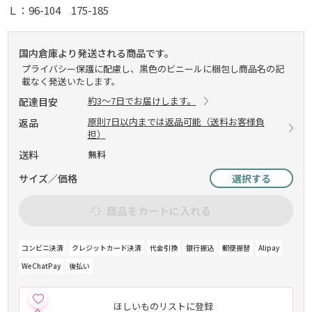
Ｌ：96-104 175-185
国内倉庫より発送される商品です。
プライバシー保護に配慮し、黒色のビニールに梱包し商品名の記
載なく発送いたします。
約3～7日でお届けします。
配達目安
原則7日以内までは返品可能（送料お客様負
返品
担）
送料
無料
サイズ／価格
選択する
商品をカートに入れる
コンビニ決済
クレジットカード決済
代金引換
銀行振込
郵便振替
Alipay
WeChatPay
後払い
ほしいものリストに登録