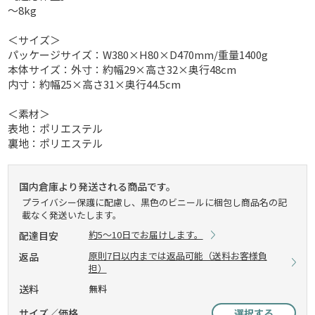
～8kg
＜サイズ＞
パッケージサイズ：W380×H80×D470mm/重量1400g
本体サイズ：外寸：約幅29×高さ32×奥行48cm
内寸：約幅25×高さ31×奥行44.5cm
＜素材＞
表地：ポリエステル
裏地：ポリエステル
国内倉庫より発送される商品です。
プライバシー保護に配慮し、黒色のビニールに梱包し商品名の記
載なく発送いたします。
約5～10日でお届けします。
配達目安
原則7日以内までは返品可能（送料お客様負
返品
担）
送料
無料
サイズ／価格
選択する