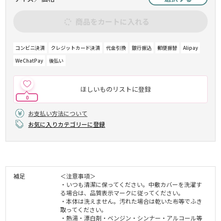
商品をカートに入れる
コンビニ決済
クレジットカード決済
代金引換
銀行振込
郵便振替
Alipay
WeChatPay
後払い
ほしいものリストに登録
0
お支払い方法について
お気に入りカテゴリーに登録
補足
＜注意事項＞
・いつも清潔に保ってください。中敷カバーを洗濯す
る場合は、品質表示マークに従ってください。
・本体は洗えません。汚れた場合は乾いた布等でふき
取ってください。
・熱湯・漂白剤・ベンジン・シンナー・アルコール等