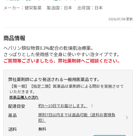
メーカー：健栄製薬 製造国：日本 出荷国：日本
2026/07/08 更新
商品情報
ヘパリン類似物質0.3%配合の乾燥肌治療薬。
さっぱりとした使用感で全身に使いやすい泡タイプです。
ご質問等ございましたら、弊社薬剤師へご相談ください。
弊社薬剤師により発送される一般用医薬品です。
【第一類】【指定二類】医薬品は薬剤師による問診を実施させて
いただきます。
医薬品購入の流れ
約5～10日でお届けします。
配達目安
原則7日以内までは返品可能（送料お客様負
返品
担）
送料
無料