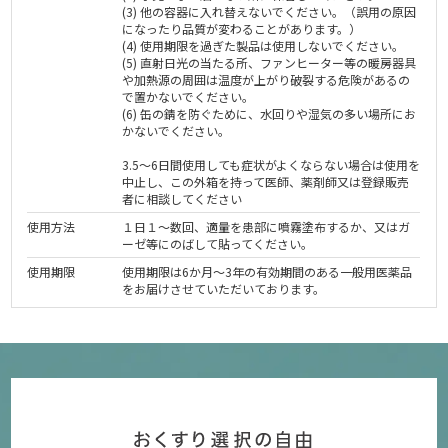
(3) 他の容器に入れ替えないでください。（誤用の原因
になったり品質が変わることがあります。）
(4) 使用期限を過ぎた製品は使用しないでください。
(5) 直射日光の当たる所、ファンヒーター等の暖房器具
や加熱源の周囲は温度が上がり破裂する危険があるの
で置かないでください。
(6) 缶の錆を防ぐために、水回りや湿気の多い場所にお
かないでください。
3.5～6日間使用しても症状がよくならない場合は使用を
中止し、この外箱を持って医師、薬剤師又は登録販売
者に相談してください
使用方法
１日１～数回、適量を患部に噴霧塗布するか、又はガ
ーゼ等にのばして貼ってください。
使用期限
使用期限は6か月～3年の有効期間のある一般用医薬品
をお届けさせていただいております。