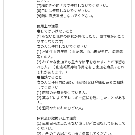
ださい。
(7)横向きや逆さまで使用しないでください。
(8)目には使用しないでください。
(9)顔に直接噴出しないでください。
使用上の注意
●してはいけないこと
(守らないと現在の症状が悪化したり、副作用が起こり
やすくなります)
次の人は使用しないでください
(1) 出血性血液疾患（ 血友病、血小板減少症、紫斑病
等）の人。
(2) わずかな出血でも重大な結果をきたすことが予想さ
れる人。（ 血液凝固抑制作用を有し出血を助長するお
それがあります。）
●相談すること
次の人は使用前に医師、薬剤師又は登録販売者に相談
してください
(1) 医師の治療を受けている人。
(2) 薬などによりアレルギー症状を起こしたことがある
人。
(3) 湿潤やただれのひどい人。
保管及び取扱い上の注意
(1) 直射日光の当たらない涼しい所に密栓して保管して
ください。
(2) 小児の手の届かない所に保管してください。