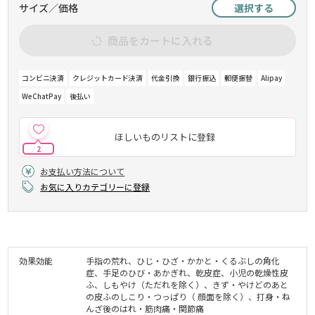
サイズ／価格
選択する
商品をカートに入れる
コンビニ決済
クレジットカード決済
代金引換
銀行振込
郵便振替
Alipay
WeChatPay
後払い
ほしいものリストに登録
2
お支払い方法について
お気に入りカテゴリーに登録
効果効能
手指の荒れ、ひじ・ひざ・かかと・くるぶしの角化
症、手足のひび・あかぎれ、乾皮症、小児の乾燥性皮
ふ、しもやけ（ただれを除く）、きず・やけどのあと
の皮ふのしこり・つっぱり（ 顔面を除く）、打身・ね
んざ後のはれ・筋肉痛・関節痛