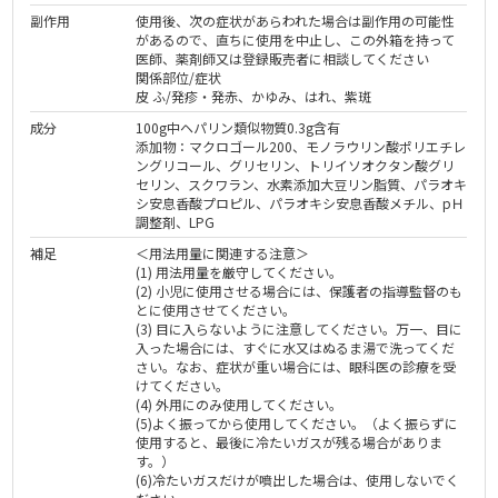
副作用
使用後、次の症状があらわれた場合は副作用の可能性
があるので、直ちに使用を中止し、この外箱を持って
医師、薬剤師又は登録販売者に相談してください
関係部位/症状
皮 ふ/発疹・発赤、かゆみ、はれ、紫斑
成分
100g中ヘパリン類似物質0.3g含有
添加物：マクロゴール200、モノラウリン酸ポリエチレ
ングリコール、グリセリン、トリイソオクタン酸グリ
セリン、スクワラン、水素添加大豆リン脂質、パラオキ
シ安息香酸プロピル、パラオキシ安息香酸メチル、pＨ
調整剤、LPG
補足
＜用法用量に関連する注意＞
(1) 用法用量を厳守してください。
(2) 小児に使用させる場合には、保護者の指導監督のも
とに使用させてください。
(3) 目に入らないように注意してください。万一、目に
入った場合には、すぐに水又はぬるま湯で洗ってくだ
さい。なお、症状が重い場合には、眼科医の診療を受
けてください。
(4) 外用にのみ使用してください。
(5)よく振ってから使用してください。（よく振らずに
使用すると、最後に冷たいガスが残る場合がありま
す。）
(6)冷たいガスだけが噴出した場合は、使用しないでく