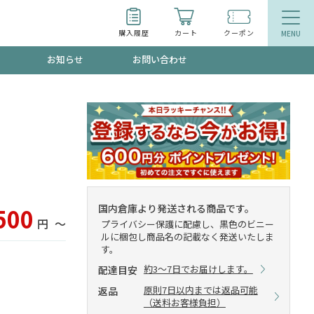
購入履歴
カート
クーポン
お知らせ
お問い合わせ
ティ
エイジングケア
お得なクーポン"3種類"出現中！今月のスト
今の内に！
品
食品
で！今すぐ使えるクーポンプレゼント中！！
国内倉庫より発送される商品です。
500
円
〜
プライバシー保護に配慮し、黒色のビニー
ルに梱包し商品名の記載なく発送いたしま
す。
募集！限定クーポンも不定期配信
約3～7日でお届けします。
配達目安
原則7日以内までは返品可能
返品
（送料お客様負担）