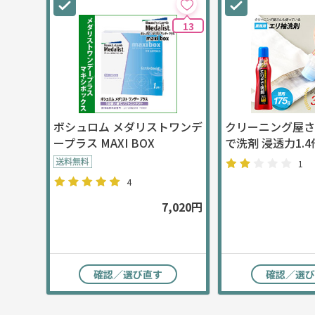
13
ボシュロム メダリストワンデ
クリーニング屋
ープラス MAXI BOX
で洗剤 浸透力1.4
1
4
7,020円
確認／選び直す
確認／選び