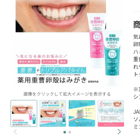
気
卵
ハ
重
れ
ト
※
画像をクリックして拡大イメージを表示する
シ
J
ソ
ミン