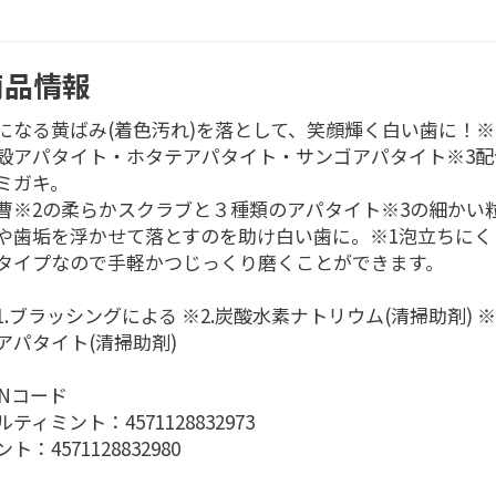
商品情報
になる黄ばみ(着色汚れ)を落として、笑顔輝く白い歯に！※
殻アパタイト・ホタテアパタイト・サンゴアパタイト※3配
ミガキ。
曹※2の柔らかスクラブと３種類のアパタイト※3の細かい
や歯垢を浮かせて落とすのを助け白い歯に。※1泡立ちにく
タイプなので手軽かつじっくり磨くことができます。
1.ブラッシングによる ※2.炭酸水素ナトリウム(清掃助剤) ※
アパタイト(清掃助剤)
ANコード
ルティミント：4571128832973
ト：4571128832980