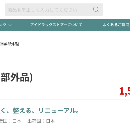
ンツ
アイドラッグストアーについて
よくあるご質問
・ヘアケア
ダイエット
ビュー
録ポイント2倍600円分プレ
【早割】
(医薬部外品)
ック分は
医薬品(OTC)
衛生用品・日用品
防災用
部外品)
頭皮ストレスを完全リセッ
ト用品
オトナ向け
新規登録
1,
く、整える、リニューアル。
プログラム
友だち大
造国：日本 出荷国：日本