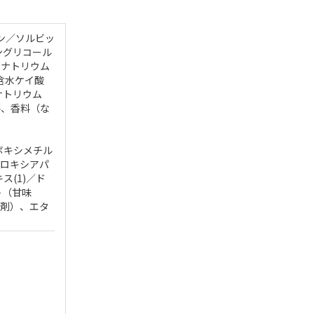
ン／ソルビッ
ングリコール
素ナトリウム
含水ケイ酸
ナトリウム
ル、香料（な
ボキシメチル
ドロキシアパ
(1)／ド
ト（甘味
色剤）、エタ
）