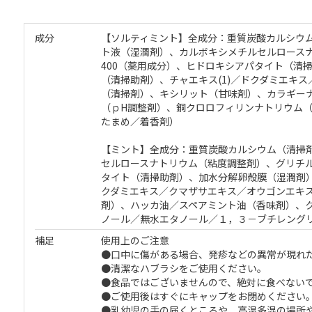
成分
【ソルティミント】全成分：重質炭酸カルシウム
ト液（湿潤剤）、カルボキシメチルセルロース
400（薬用成分）、ヒドロキシアパタイト（清
（清掃助剤）、チャエキス(1)／ドクダミエキ
（清掃剤）、キシリット（甘味剤）、カラギー
（ｐH調整剤）、銅クロロフィリンナトリウム
たまめ／着香剤）
【ミント】全成分：重質炭酸カルシウム（清掃
セルロースナトリウム（粘度調整剤）、グリチル
タイト（清掃助剤）、加水分解卵殻膜（湿潤剤）
クダミエキス／クマザサエキス／オウゴンエキ
剤）、ハッカ油／スペアミント油（香味剤）、
ノール／無水エタノール／１，３－ブチレング
補足
使用上のご注意
●口中に傷がある場合、発疹などの異常が現れ
●清潔なハブラシをご使用ください。
●食品ではございませんので、絶対に食べない
●ご使用後はすぐにキャップをお閉めください
●乳幼児の手の届くところや、高温多湿の場所