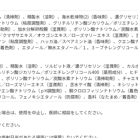
（清掃剤）、精製水（溶剤）、海水乾燥物(2)（香味剤）、濃グリセリ
ナトリウム（粘度調整剤）、グリチルリチン酸ジカリウム／ポリエチレ
掃助剤）、加水分解卵殻膜（湿潤剤）、ポリリン酸ナトリウム／炭酸水
ス／クマザサエキス／オウゴンエキス／ローズマリーエキス（湿潤剤）、
ナン（粘度調整剤）、ハッカ油／スペアミント油（香味剤）、クエン酸
（着色剤）、エタノール／無水エタノール／１，３－ブチレングリコー
剤）、精製水（溶剤）、ソルビット液／濃グリセリン（湿潤剤）、カル
リチン酸ジカリウム／ポリエチレングリコール400（薬用成分）、ヒ
、ポリリン酸ナトリウム／炭酸水素ナトリウム（清掃助剤）、チャエキス
ス／ローズマリーエキス（湿潤剤）、含水ケイ酸（清掃剤）、キシリッ
クエン酸ナトリウム（ｐH調整剤）、銅クロロフィリンナトリウム（着
リコール、フェノキシエタノール（防腐剤）、香料（なたまめ／着香剤
た場合は、使用を中止し、医師に相談をしてください。
でください。
。
や直射日光があたる場所には保管しないでください。