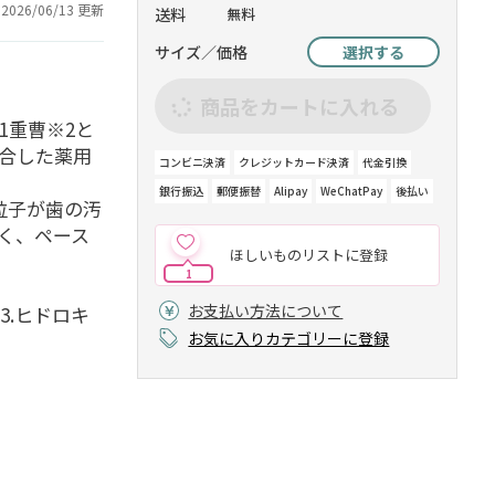
2026/06/13 更新
送料
無料
サイズ／価格
選択する
商品をカートに入れる
1重曹※2と
合した薬用
コンビニ決済
クレジットカード決済
代金引換
銀行振込
郵便振替
Alipay
WeChatPay
後払い
粒子が歯の汚
く、ペース
ほしいものリストに登録
1
お支払い方法について
3.ヒドロキ
お気に入りカテゴリーに登録