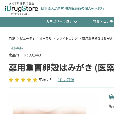
日本法人が運営 海外医薬品の個人輸入代行
カテゴリーで探す
特集・コンテ
サプリメント
頭皮
【週末限定】新規会員登
TOP
ビューティ
オーラル
ホワイトニング
薬用重曹卵殻はみがき 
ゼント中!!
コンタクトレンズ
一般
商品コード : 331443
薬用重曹卵殻はみがき (医薬
極冷メントールで、夏の
検査キット
ペッ
ト！
平均：5
1件の評価
磨
当店スタッフが贈る音声
製