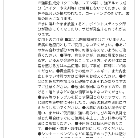
※強酸性成分（クエン酸、レモン等）、強アルカリ成
分（ハイターや洗剤等）は使用しないでください。変
色や風合いが損なわれたり、コーティングの剥がれ、破
損の原因になります。
※水に濡れたまま放置すると、ポイントスティック部
分が動きにくくなったり、サビが発生するおそれがあ
ります。
使用上のご注意 ●本品は医療機器ではございません。
疾病の治療用としてご使用しないでください。●あご
のかみ合わせ部分や骨等に刺激を与えないようにご注
意ください。●現在、病気やけが、お肌に異常を感じ
る方、かゆみや発疹を起こしている方、その他体に異
常を感じる方は本品使用に関して事前に医師にご相談
ください。●貴金属やその他のアレルギー、また内出
血しやすい体質の方はご使用をお控えください。●本
品に無理な力を加えると破損するおそれがありますの
でご注意ください。●破損の原因になりますので、投
げる・落とすなどの強い衝撃は与えないでください。
●赤み等のトラブルを起こす原因となりますので、同
じ部位を集中的に使用したり、過度の刺激をお肌に与
えたりしないでください。●お肌に合わない場合や使
用中、またはご使用後に強い痛みやしびれ等の異常を
感じた場合はすぐにご使用を中止し、皮フ科等の専門
医にご相談ください。●使用感には個人差がありま
す。●分解・修理・改造は絶対にしないでください。
●シンナー・ベンジンなどの薬品でのお手入れは避け