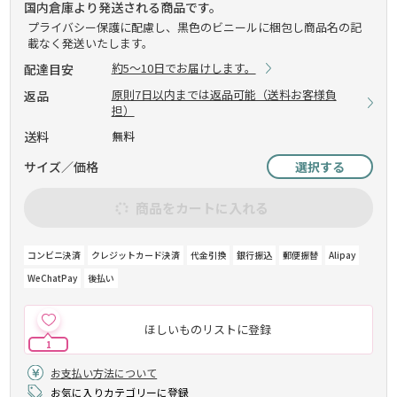
国内倉庫より発送される商品です。
プライバシー保護に配慮し、黒色のビニールに梱包し商品名の記
載なく発送いたします。
約5～10日でお届けします。
配達目安
原則7日以内までは返品可能（送料お客様負
返品
担）
送料
無料
サイズ／価格
選択する
商品をカートに入れる
コンビニ決済
クレジットカード決済
代金引換
銀行振込
郵便振替
Alipay
WeChatPay
後払い
ほしいものリストに登録
1
お支払い方法について
お気に入りカテゴリーに登録