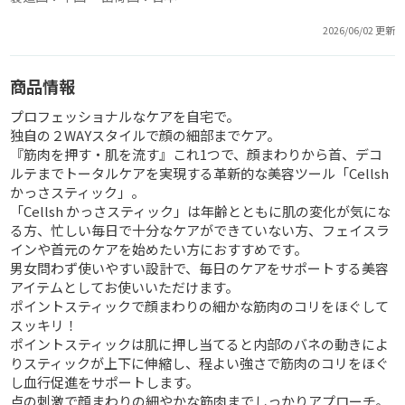
2026/06/02 更新
商品情報
プロフェッショナルなケアを自宅で。
独自の２WAYスタイルで顔の細部までケア。
『筋肉を押す・肌を流す』これ1つで、顔まわりから首、デコ
ルテまでトータルケアを実現する革新的な美容ツール「Cellsh
かっさスティック」。
「Cellsh かっさスティック」は年齢とともに肌の変化が気にな
る方、忙しい毎日で十分なケアができていない方、フェイスラ
インや首元のケアを始めたい方におすすめです。
男女問わず使いやすい設計で、毎日のケアをサポートする美容
アイテムとしてお使いいただけます。
ポイントスティックで顔まわりの細かな筋肉のコリをほぐして
スッキリ！
ポイントスティックは肌に押し当てると内部のバネの動きによ
りスティックが上下に伸縮し、程よい強さで筋肉のコリをほぐ
し血行促進をサポートします。
点の刺激で顔まわりの細やかな筋肉までしっかりアプローチ。