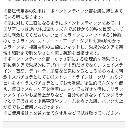
※指圧代用器の効果は、ポイントスティック部を肌に押し当て
ている時に限ります。
※肌に対して垂直になるようにポイントスティックをあて、1
エリアにつき1秒間に2回のリズムで10秒から30秒を目安にくり
返し刺激してください。フェイスラインにフィットする3種類
のかっさライン。ストレート・アーチ・ダブルの3種類のかっ
さラインは、複雑な肌の曲線にフィットし、効果的なケアを実
現！細部まで肌をやさしく流し美顔を目指せます。
※ポイントスティック部、かっさ部による物理的な効果です。
部位別ケアで効果的にアプローチ！顔だけでなく、フェイスラ
イン・首筋、デコルテ、頭皮など気になるところを心地よく刺
激！スパチュラとしても◎ストレートラインは、クリームやジ
ェルをすくうスパチュラとしても大活躍。衛生的でムダなく使
え、毎日のスキンケアを清潔に。いつでも好きな時に♪リラッ
クスタイムやお風呂上がりなど、自分の好きなタイミングでサ
ッとケアできます♪美容液やクリームをぬった肌、パックの上
からでもご使用いただけます。
※ご使用後は水を含ませてタオルなどで拭き取ってください。