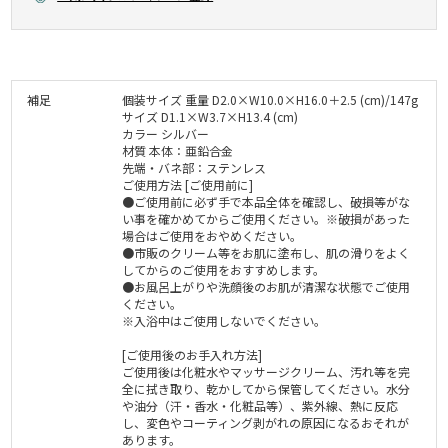
補足
個装サイズ 重量 D2.0×W10.0×H16.0＋2.5 (cm)/147g
サイズ D1.1×W3.7×H13.4 (cm)
カラー シルバー
材質 本体：亜鉛合金
先端・バネ部：ステンレス
ご使用方法 [ご使用前に]
●ご使用前に必ず手で本品全体を確認し、破損等がな
い事を確かめてからご使用ください。※破損があった
場合はご使用をおやめください。
●市販のクリーム等をお肌に塗布し、肌の滑りをよく
してからのご使用をおすすめします。
●お風呂上がりや洗顔後のお肌が清潔な状態でご使用
ください。
※入浴中はご使用しないでください。
[ご使用後のお手入れ方法]
ご使用後は化粧水やマッサージクリーム、汚れ等を完
全に拭き取り、乾かしてから保管してください。水分
や油分（汗・香水・化粧品等）、紫外線、熱に反応
し、変色やコーティング剥がれの原因になるおそれが
あります。