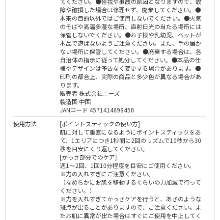
てください。●怪我や事故の原因となりますので、故
障や破損した場合は修理せず、廃棄してください。●
本来の目的以外ではご使用しないでください。●火気
のそばや高温多湿な場所、直射日光の当たる場所には
保管しないでください。●お子様や乳幼児、ペットが
本品で遊ばないようご注意ください。また、手の届か
ない場所に保管してください。●廃棄する場合は、各
自治体の指示に従って処分してください。●本品の仕
様やデザインは予告なく変更する場合があります。●
印刷の都合上、実際の商品と多少色が異なる場合があ
ります。
販売者 株式会社ニーズ
製造国 中国
JANコード 4571414698450
使用方法
[ポイントスティックの使い方]
肌に対して垂直になるようにポイントスティックをあ
て、1エリアにつき1秒間に2回のリズムで10秒から30
秒を目安にくり返してください。
[かっさ部分でのケア]
週1～2回、1回10分程度を目安にご使用ください。
※力の入れすぎにご注意ください。
（なめらかにお肌を移動するくらいの力加減で行って
ください。）
※力を入れすぎてかっさケアを行うと、あざのような
斑点が出ることがありますので、ご注意ください。ま
たお肌に異常が出た場合はすぐにご使用を中止してく