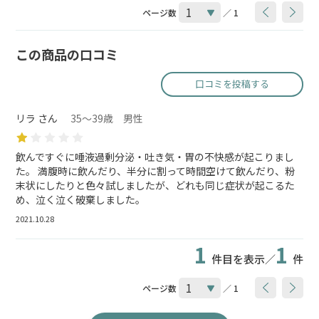
ページ数
／ 1
この商品の口コミ
口コミを投稿する
リラ さん
35～39歳 男性
飲んですぐに唾液過剰分泌・吐き気・胃の不快感が起こりまし
た。 満腹時に飲んだり、半分に割って時間空けて飲んだり、粉
末状にしたりと色々試しましたが、どれも同じ症状が起こるた
め、泣く泣く破棄しました。
2021.10.28
1
1
件目を表示／
件
ページ数
／ 1