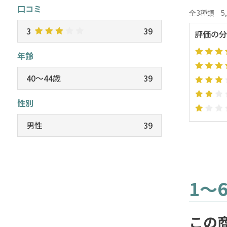
口コミ
全3種類
5
3
39
評価の分
年齢
40～44歳
39
性別
男性
39
1～
この