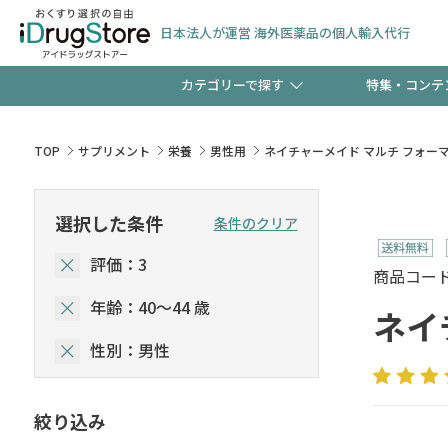
日本法人が運営 海外医薬品の個人輸入代行
カテゴリーで探す
特集・コンテ
サプリメント
頭皮
【早割】お得なクーポン
TOP
サプリメント
栄養
男性用
ネイチャーメイド マルチ フォーマン(MU
ック分は今の内に！
コンタクトレンズ
一般
選択した条件
条件のクリア
評価：3
検査キット
新規登録で！今すぐ使え
ペッ
商品コード :
年齢：40～44 歳
ネイチ
性別：男性
友だち大募集！限定クー
絞り込み