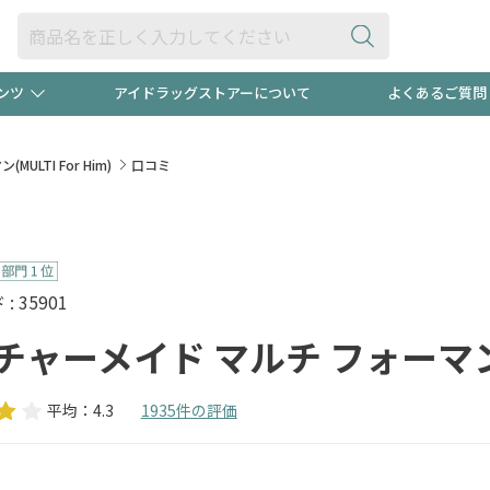
ンツ
アイドラッグストアーについて
よくあるご質問
・ヘアケア
ダイエット
ビュー
"3種類"出現中！今月のスト
極冷メン
LTI For Him)
口コミ
ト！
医薬品(OTC)
衛生用品・日用品
防災用
るクーポンプレゼント中！！
ト用品
オトナ向け
当店スタ
 35901
ャーメイド マルチ フォーマン(MU
平均：4.3
1935件の評価
ポンも不定期配信
今売れて