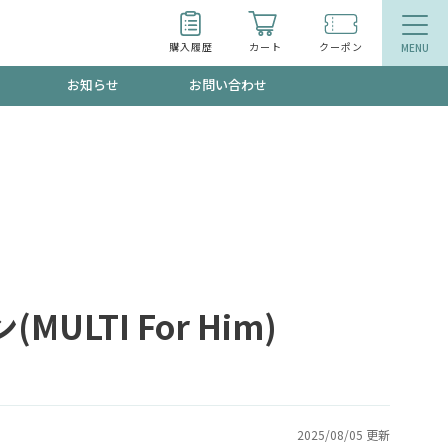
購入履歴
カート
クーポン
お知らせ
お問い合わせ
ティ
エイジングケア
トールで、夏の頭皮ストレスを完全リセッ
品
食品
ッフが贈る音声プログラム
LTI For Him)
いるものが一目でわかるランキング
2025/08/05 更新