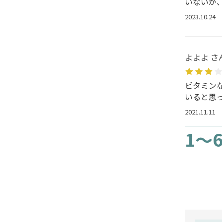
いないが
2023.10.24
よよよ さ
ビタミン
いると思
2021.11.11
1～