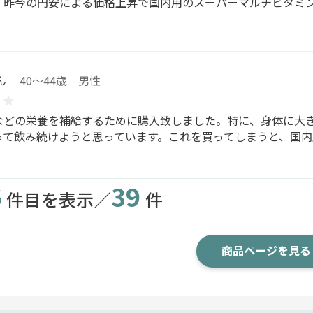
、昨今の円安による価格上昇で国内用のスーパーマルチビタミ
ん
40～44歳 男性
などの栄養を補給するために購入致しました。特に、身体に大
って飲み続けようと思っています。これを買ってしまうと、国
6
39
件目を表示／
件
商品ページを見る