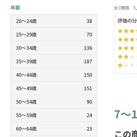
年齢
全3種類
5
評価の分
20～24歳
38
25～29歳
70
30～34歳
136
35～39歳
187
40～44歳
150
45～49歳
151
50～54歳
90
7～1
55～59歳
24
60～64歳
23
この