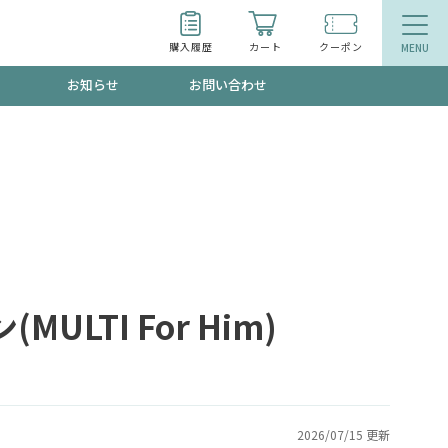
購入履歴
カート
クーポン
お知らせ
お問い合わせ
ティ
エイジングケア
トールで、夏の頭皮ストレスを完全リセッ
品
食品
ッフが贈る音声プログラム
LTI For Him)
いるものが一目でわかるランキング
2026/07/15 更新