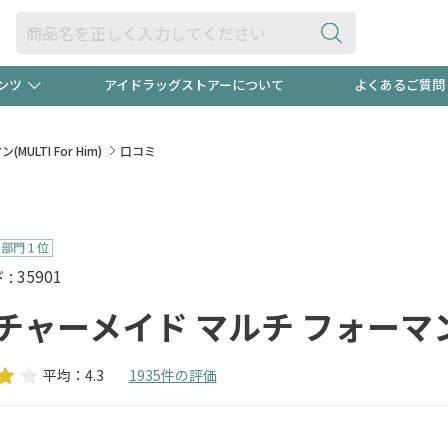
ンツ
アイドラッグストアーについて
よくあるご質問
・ヘアケア
ダイエット
ビュー
"3種類"出現中！今月のスト
極冷メン
LTI For Him)
口コミ
ト！
医薬品(OTC)
衛生用品・日用品
防災用
るクーポンプレゼント中！！
ト用品
オトナ向け
当店スタ
 35901
ャーメイド マルチ フォーマン(MU
平均：4.3
1935件の評価
ポンも不定期配信
今売れて