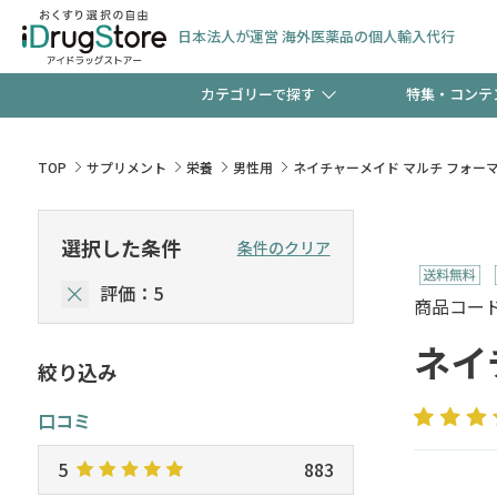
日本法人が運営 海外医薬品の個人輸入代行
カテゴリーで探す
特集・コンテ
サプリメント
頭皮
【早割】お得なクーポン
TOP
サプリメント
栄養
男性用
ネイチャーメイド マルチ フォーマン(MU
ック分は今の内に！
コンタクトレンズ
一般
選択した条件
条件のクリア
評価：5
検査キット
新規登録で！今すぐ使え
ペッ
商品コード :
ネイチ
絞り込み
友だち大募集！限定クー
口コミ
5
883