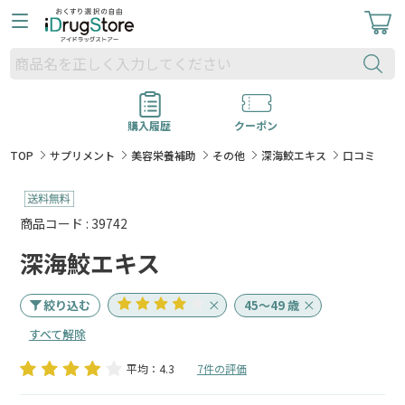
購入履歴
クーポン
TOP
サプリメント
美容栄養補助
その他
深海鮫エキス
口コミ
商品コード : 39742
深海鮫エキス
絞り込む
45～49 歳
すべて解除
平均：4.3
7件の評価