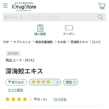
購入履歴
クーポン
TOP
サプリメント
美容栄養補助
その他
深海鮫エキス
口コミ
商品コード : 39742
深海鮫エキス
絞り込む
男性
すべて解除
平均：4.3
7件の評価