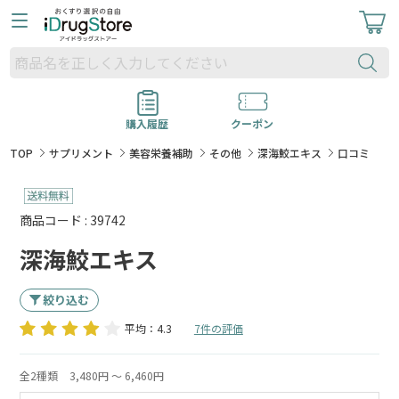
購入履歴
クーポン
TOP
サプリメント
美容栄養補助
その他
深海鮫エキス
口コミ
商品コード : 39742
深海鮫エキス
絞り込む
平均：4.3
7件の評価
全2種類
3,480円 ～ 6,460円