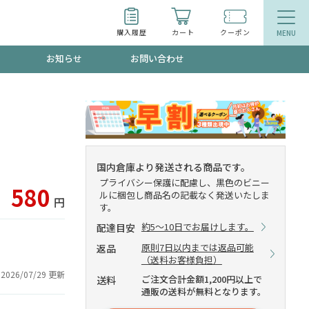
購入履歴
カート
クーポン
お知らせ
お問い合わせ
ティ
エイジングケア
トールで、夏の頭皮ストレスを完全リセッ
品
食品
国内倉庫より発送される商品です。
プライバシー保護に配慮し、黒色のビニー
ッフが贈る音声プログラム
580
ルに梱包し商品名の記載なく発送いたしま
円
す。
約5～10日でお届けします。
配達目安
原則7日以内までは返品可能
返品
いるものが一目でわかるランキング
（送料お客様負担）
2026/07/29 更新
ご注文合計金額1,200円以上で
送料
通販の送料が無料となります。