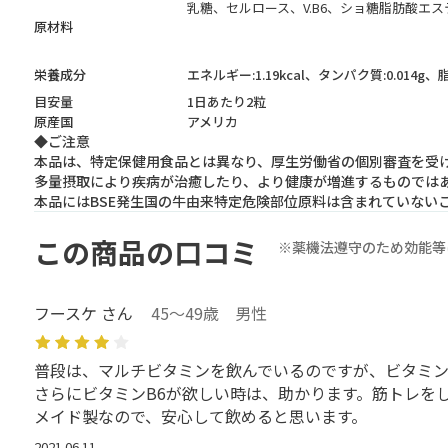
乳糖、セルロース、V.B6、ショ糖脂肪酸エス
原材料
栄養成分
エネルギー:1.19kcal、タンパク質:0.014g、
目安量
1日あたり2粒
原産国
アメリカ
◆ご注意
本品は、特定保健用食品とは異なり、厚生労働省の個別審査を受
多量摂取により疾病が治癒したり、より健康が増進するものでは
本品にはBSE発生国の牛由来特定危険部位原料は含まれていない
この商品の口コミ
※薬機法遵守のため効能等
フースケ さん
45～49歳 男性
普段は、マルチビタミンを飲んでいるのですが、ビタミ
さらにビタミンB6が欲しい時は、助かります。筋トレを
メイド製なので、安心して飲めると思います。
2021.06.11