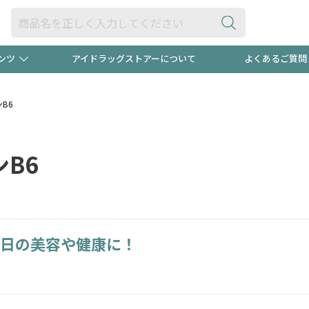
ンツ
アイドラッグストアーについて
よくあるご質問
・ヘアケア
ダイエット
ビュー
"3種類"出現中！今月のスト
極冷メン
B6
ト！
医薬品(OTC)
衛生用品・日用品
防災用
B6
るクーポンプレゼント中！！
ト用品
オトナ向け
当店スタ
日の美容や健康に！
ポンも不定期配信
今売れて