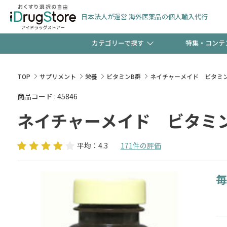
日本法人が運営 海外医薬品の個人輸入代行
カテゴリーで探す
特集・コンテ
サプリメント
頭皮
【早割】お得なクーポン
TOP
サプリメント
栄養
ビタミンB群
ネイチャーメイド ビタミン
ック分は今の内に！
商品コード : 45846
コンタクトレンズ
一般
ネイチャーメイド ビタミン
検査キット
新規登録で！今すぐ使え
ペッ
平均：4.3
171件の評価
毎
友だち大募集！限定クー