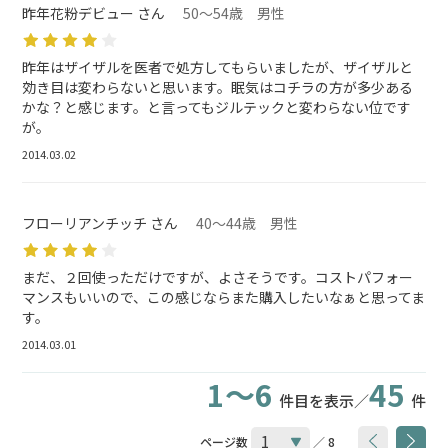
昨年花粉デビュー さん
50～54歳 男性
昨年はザイザルを医者で処方してもらいましたが、ザイザルと
効き目は変わらないと思います。眠気はコチラの方が多少ある
かな？と感じます。と言ってもジルテックと変わらない位です
が。
2014.03.02
フローリアンチッチ さん
40～44歳 男性
まだ、２回使っただけですが、よさそうです。コストパフォー
マンスもいいので、この感じならまた購入したいなぁと思ってま
す。
2014.03.01
1～6
45
件目を表示／
件
ページ数
／ 8