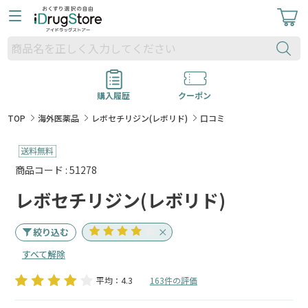
購入履歴
クーポン
TOP
海外医薬品
レボセチリジン(レボリド)
口コミ
商品コード : 51278
レボセチリジン(レボリド)
絞り込む
すべて解除
平均：4.3
163件の評価