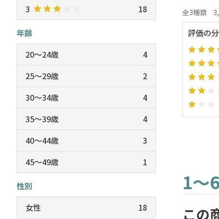
3
18
全3種類
3
年齢
評価の分
20～24歳
4
25～29歳
2
30～34歳
4
35～39歳
4
40～44歳
3
45～49歳
1
1～
性別
女性
18
この