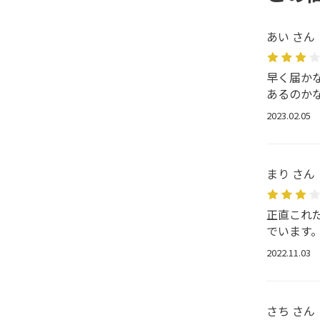
あい さん
早く届か
あるのか
2023.02.05
まり さん
正直これ
でいます
2022.11.03
さち さん