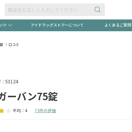
ンツ
アイドラッグストアーについて
よくあるご質問
・ヘアケア
ダイエット
ビュー
"3種類"出現中！今月のスト
極冷メン
錠
口コミ
ト！
医薬品(OTC)
衛生用品・日用品
防災用
るクーポンプレゼント中！！
ト用品
オトナ向け
当店スタ
 53124
ガーバン75錠
平均：4
73件の評価
ポンも不定期配信
今売れて