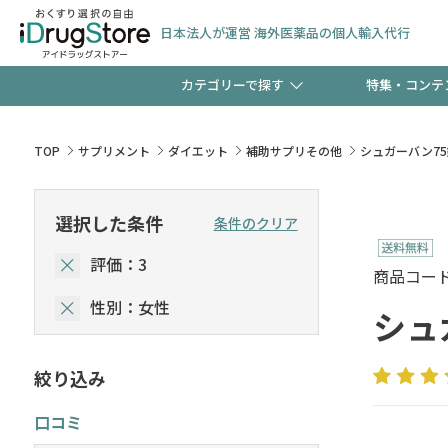
日本法人が運営 海外医薬品の個人輸入代行
カテゴリーで探す
特集・コンテ
サプリメント
頭皮
【早割】お得なクーポン
TOP
サプリメント
ダイエット
補助サプリその他
シュガーバン75
ック分は今の内に！
コンタクトレンズ
一般
選択した条件
条件のクリア
評価：3
検査キット
新規登録で！今すぐ使え
ペッ
商品コード :
性別：女性
シュ
絞り込み
友だち大募集！限定クー
口コミ