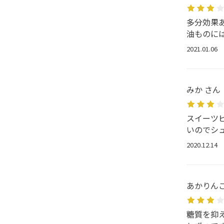
多分効果
油ものに
2021.01.06
みか さん
スイーツ
いのでシ
2020.12.14
あかりんご
糖質を抑