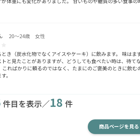
すが体重にも変化がありました。 甘いものや糖質の多い食事の
ん
20～24歳 女性
るとき（炭水化物でなくアイスやケーキ）に飲みます。 味はま
ストと見たことがありますが、どうしても食べたい時は、待て
。 こればかりに頼るのではなく、たまにのご褒美のときに飲む
ます。
6
18
件目を表示／
件
商品ページを見る