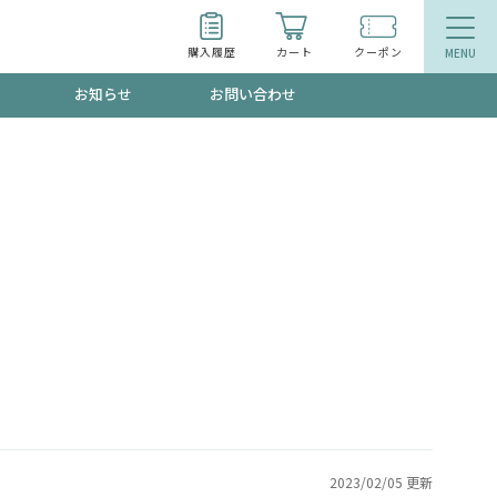
購入履歴
カート
クーポン
お知らせ
お問い合わせ
ティ
エイジングケア
トールで、夏の頭皮ストレスを完全リセッ
品
食品
ッフが贈る音声プログラム
いるものが一目でわかるランキング
2023/02/05 更新