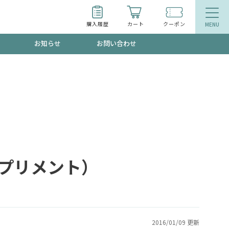
購入履歴
カート
クーポン
お知らせ
お問い合わせ
ティ
エイジングケア
お得なクーポン"3種類"出現中！今月のスト
今の内に！
品
食品
で！今すぐ使えるクーポンプレゼント中！！
（サプリメント）
募集！限定クーポンも不定期配信
2016/01/09 更新