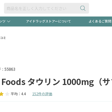
ンツ
アイドラッグストアーについて
よくあるご質問
・ヘアケア
ダイエット
ビュー
録ポイント2倍600円分プレ
【早割】
コミ
ック分は
医薬品(OTC)
衛生用品・日用品
防災用
頭皮ストレスを完全リセッ
ト用品
オトナ向け
新規登録
 55863
 Foods タウリン 1000mg
平均：4.4
152件の評価
プログラム
友だち大