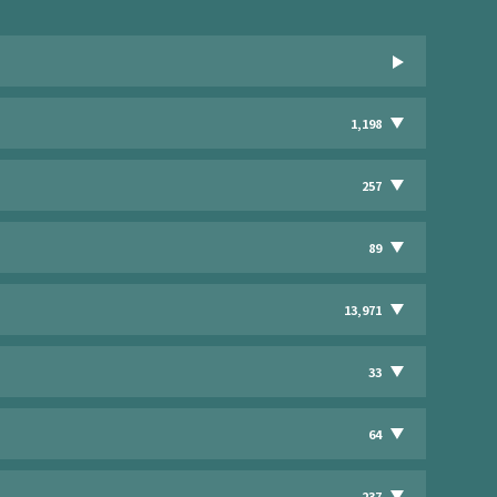
1,198
257
89
13,971
33
64
237