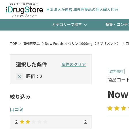
日本法人が運営 海外医薬品の個人輸入代行
カテゴリーで探す
特集・コンテ
サプリメント
頭皮
【週末限定】新規会員登
TOP
海外医薬品
Now Foods タウリン 1000mg（サプリメント）
口
ゼント中!!
コンタクトレンズ
一般
選択した条件
条件のクリア
極冷メントールで、夏の
評価：2
検査キット
ペッ
商品コード :
ト！
Now
絞り込み
当店スタッフが贈る音声
口コミ
2
2