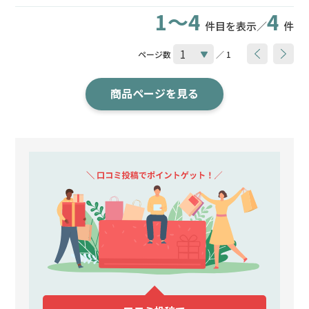
1～4
4
件目を表示／
件
ページ数
／ 1
商品ページを見る