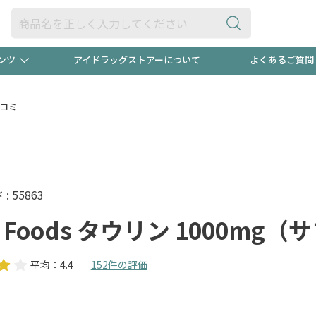
ンツ
アイドラッグストアーについて
よくあるご質問
・ヘアケア
ダイエット
ビュー
"3種類"出現中！今月のスト
極冷メン
コミ
ト！
医薬品(OTC)
衛生用品・日用品
防災用
るクーポンプレゼント中！！
ト用品
オトナ向け
当店スタ
 55863
 Foods タウリン 1000mg
平均：4.4
152件の評価
ポンも不定期配信
今売れて