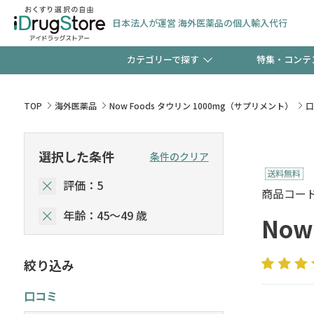
日本法人が運営 海外医薬品の個人輸入代行
カテゴリーで探す
特集・コンテ
サプリメント
頭皮
【早割】お得なクーポン
TOP
海外医薬品
Now Foods タウリン 1000mg（サプリメント）
口
ック分は今の内に！
コンタクトレンズ
一般
選択した条件
条件のクリア
評価：5
検査キット
新規登録で！今すぐ使え
ペッ
商品コード :
年齢：45～49 歳
Now
絞り込み
友だち大募集！限定クー
口コミ