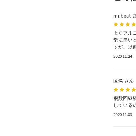
mr.beat 
よくアル
常に良い
すが、以
2020.11.24
匿名 さん
複数回継
している
2020.11.03