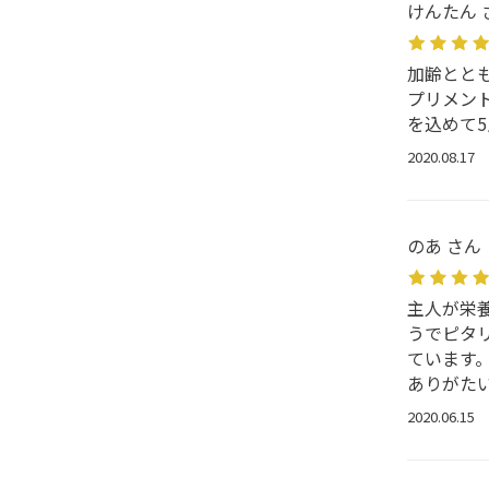
けんたん 
加齢とと
プリメン
を込めて5
2020.08.17
のあ さん
主人が栄養
うでピタ
ています
ありがた
2020.06.15