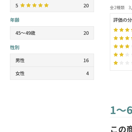
5
20
全2種類
3
年齢
評価の分
45～49歳
20
性別
男性
16
女性
4
1～
この