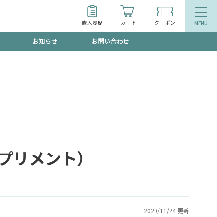
購入履歴
カート
クーポン
お知らせ
お問い合わせ
ティ
エイジングケア
トールで、夏の頭皮ストレスを完全リセッ
品
食品
ッフが贈る音声プログラム
（サプリメント）
いるものが一目でわかるランキング
2020/11/24 更新