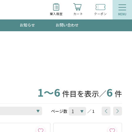
購入履歴
カート
クーポン
お知らせ
お問い合わせ
ティ
エイジングケア
お得なクーポン"3種類"出現中！今月のスト
今の内に！
品
食品
で！今すぐ使えるクーポンプレゼント中！！
1～6
6
件目を表示／
件
募集！限定クーポンも不定期配信
ページ数
／ 1