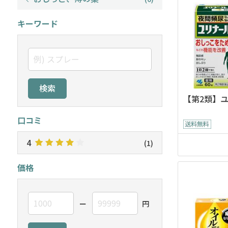
キーワード
検索
【第2類】
口コミ
4
(1)
価格
ー
円