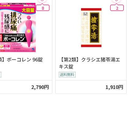
8
2
類】ボーコレン 96錠
【第2類】クラシエ猪苓湯エ
キス錠
2,790円
1,910円