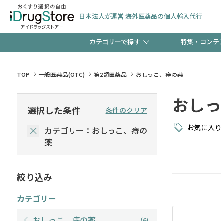
日本法人が運営 海外医薬品の個人輸入代行
カテゴリーで探す
特集・コンテ
サプリメント
頭皮
【週末限定】新規会員登
TOP
一般医薬品(OTC)
第2類医薬品
おしっこ、痔の薬
ゼント中!!
おしっ
コンタクトレンズ
一般
選択した条件
条件のクリア
極冷メントールで、夏の
お気に入
カテゴリー：おしっこ、痔の
検査キット
ペッ
ト！
薬
絞り込み
当店スタッフが贈る音声
カテゴリー
おしっこ、痔の薬
(6)