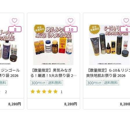
8
10
6
リジンゴール
【数量限定】男気みなぎ
【数量限定】G-10＆リジ
り袋 2026
る！厳選！5大お祭り袋 20
爽快地肌お祭り袋 2026
26
2
1
8,280円
8,280円
8,28