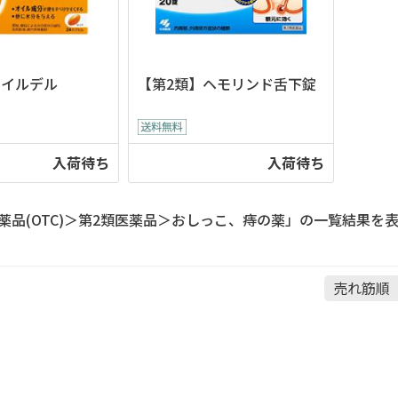
オイルデル
【第2類】ヘモリンド舌下錠
入荷待ち
入荷待ち
薬品(OTC)＞第2類医薬品＞おしっこ、痔の薬」の一覧結果を