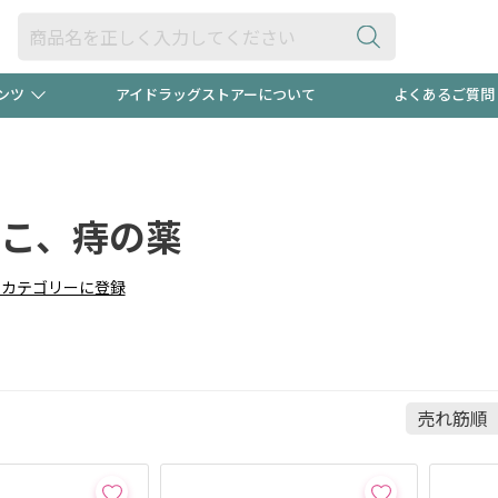
ンツ
アイドラッグストアーについて
よくあるご質問
・ヘアケア
ダイエット
ビュー
録ポイント2倍600円分プレ
【早割】
ック分は
こ、痔の薬
医薬品(OTC)
衛生用品・日用品
防災用
頭皮ストレスを完全リセッ
りカテゴリーに登録
ト用品
オトナ向け
新規登録
プログラム
友だち大