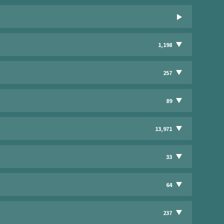
1,198
257
89
13,971
33
64
237