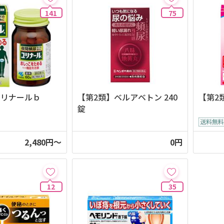
141
75
ユリナールｂ
【第2類】ベルアベトン 240
【第2
錠
2,480円～
0円
12
35