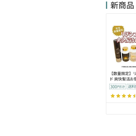
新商品
【数量限定】
ド 爽快髪活お祭