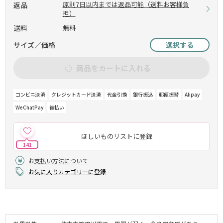
原則7日以内までは返品可能（送料お客様負
返品
担）
送料
無料
サイズ／価格
選択する
商品をカートに入れる
コンビニ決済
クレジットカード決済
代金引換
銀行振込
郵便振替
Alipay
WeChatPay
後払い
ほしいものリストに登録
141
お支払い方法について
お気に入りカテゴリーに登録