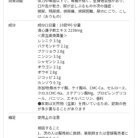
効果効能
体力中等度以下で、胃腸が弱く、全身倦怠感があり、
口や舌が乾き、尿が出しぶるものの次の諸症：
頻尿、残尿感、排尿痛、排尿困難、尿のにごり、こし
け（おりもの）
成分
成分(1日量：10錠中) 分量
清心蓮子飲エキス 2238mg
＜原生薬換算量＞
レンニク 3.5g
バクモンドウ 2.1g
ブクリョウ 2.8g
ニンジン 3.5g
シャゼンシ 2.1g
オウゴン 2.1g
オウギ 2.8g
ジコッピ 2.1g
カンゾウ 0.7g
添加物:無水ケイ酸、ケイ酸Al、CMC-Ca、セルロース、
クロスCMC-Na、ステアリン酸Mg、プロピレングリコ
ール、バニリン、エチルバニリン、香料
●本剤は天然物（生薬）を用いているため、錠剤の色
が多少異なることがあります
補足
使用上の注意
相談すること
1．次の人は服用前に医師、薬剤師または登録販売者に