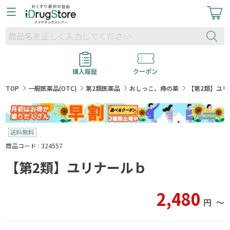
購入履歴
クーポン
TOP
一般医薬品(OTC)
第2類医薬品
おしっこ、痔の薬
【第2類】ユリ
商品コード : 324557
【第2類】ユリナールｂ
2,480
円
〜