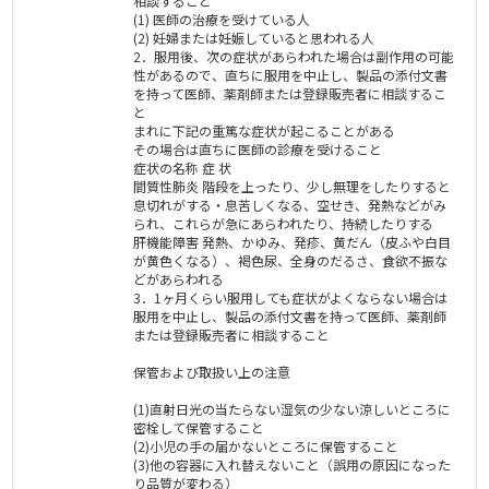
相談すること
(1) 医師の治療を受けている人
(2) 妊婦または妊娠していると思われる人
2．服用後、次の症状があらわれた場合は副作用の可能
性があるので、直ちに服用を中止し、製品の添付文書
を持って医師、薬剤師または登録販売者に相談するこ
と
まれに下記の重篤な症状が起こることがある
その場合は直ちに医師の診療を受けること
症状の名称 症 状
間質性肺炎 階段を上ったり、少し無理をしたりすると
息切れがする・息苦しくなる、空せき、発熱などがみ
られ、これらが急にあらわれたり、持続したりする
肝機能障害 発熱、かゆみ、発疹、黄だん（皮ふや白目
が黄色くなる）、褐色尿、全身のだるさ、食欲不振な
どがあらわれる
3．1ヶ月くらい服用しても症状がよくならない場合は
服用を中止し、製品の添付文書を持って医師、薬剤師
または登録販売者に相談すること
保管および取扱い上の注意
(1)直射日光の当たらない湿気の少ない涼しいところに
密栓して保管すること
(2)小児の手の届かないところに保管すること
(3)他の容器に入れ替えないこと（誤用の原因になった
り品質が変わる）