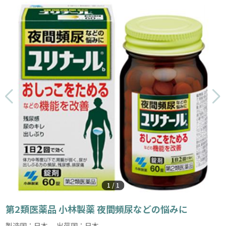
1
/
1
第2類医薬品 小林製薬 夜間頻尿などの悩みに
製造国：日本 出荷国：日本