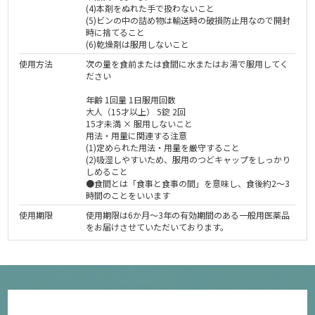
(4)本剤をぬれた手で扱わないこと
(5)ビンの中の詰め物は輸送時の破損防止用なので開封
時に捨てること
(6)乾燥剤は服用しないこと
使用方法
次の量を食前または食間に水またはお湯で服用してく
ださい
年齢 1回量 1日服用回数
大人（15才以上） 5錠 2回
15才未満 × 服用しないこと
用法・用量に関連する注意
(1)定められた用法・用量を厳守すること
(2)吸湿しやすいため、服用のつどキャップをしっかり
しめること
●食間とは「食事と食事の間」を意味し、食後約2～3
時間のことをいいます
使用期限
使用期限は6か月～3年の有効期間のある一般用医薬品
をお届けさせていただいております。