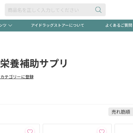
ンツ
アイドラッグストアーについて
よくあるご質問
・ヘアケア
ダイエット
ビュー
"3種類"出現中！今月のスト
極冷メン
リ
ト！
栄養補助サプリ
医薬品(OTC)
衛生用品・日用品
防災用
りカテゴリーに登録
るクーポンプレゼント中！！
ト用品
オトナ向け
当店スタ
ポンも不定期配信
今売れて