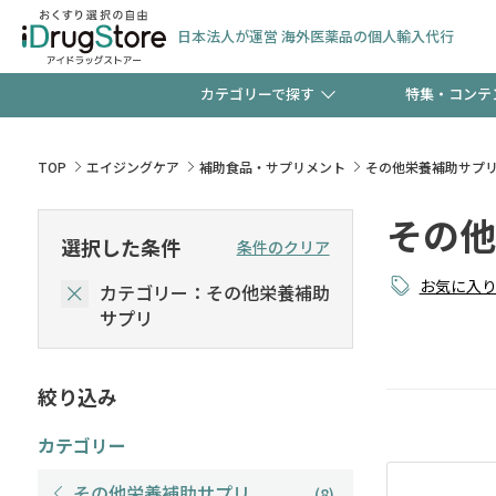
日本法人が運営 海外医薬品の個人輸入代行
カテゴリーで探す
特集・コンテ
サプリメント
頭皮
【早割】お得なクーポン
TOP
エイジングケア
補助食品・サプリメント
その他栄養補助サプ
ック分は今の内に！
その他
コンタクトレンズ
一般
選択した条件
条件のクリア
お気に入
カテゴリー：その他栄養補助
検査キット
新規登録で！今すぐ使え
ペッ
サプリ
絞り込み
友だち大募集！限定クー
カテゴリー
その他栄養補助サプリ
(8)