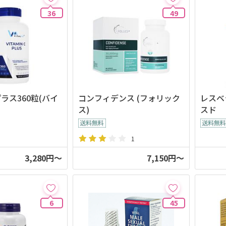
36
49
ラス360粒(バイ
コンフィデンス (フォリック
レスベ
ス)
スド
1
3,280円～
7,150円～
6
45