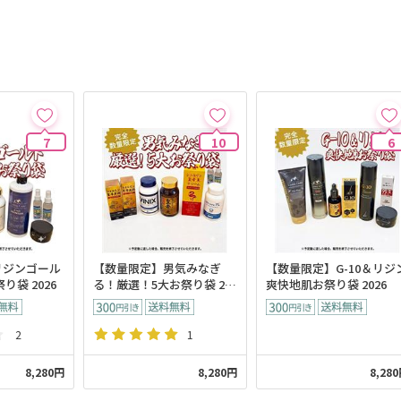
7
10
6
リジンゴール
【数量限定】男気みなぎ
【数量限定】G-10＆リジ
り袋 2026
る！厳選！5大お祭り袋 20
爽快地肌お祭り袋 2026
26
2
1
8,280円
8,280円
8,28