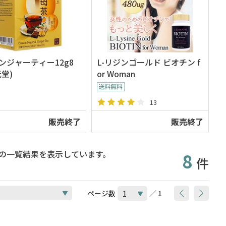
ンジャーティー12g8
L-リジンゴールド ビオチン f
元堂)
or Woman
13
販売終了
販売終了
の一覧結果を表示しています。
8
件
ページ数
／ 1