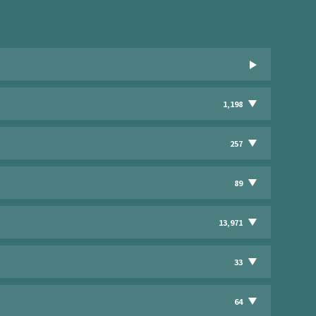
1,198
257
89
13,971
33
64