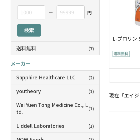
ー
円
検索
L-プロリン 
送料無料
(7)
メーカー
Sapphire Healthcare LLC
(2)
youtheory
(1)
現在「エイジ
Wai Yuen Tong Medicine Co., L
(1)
td.
Liddell Laboratories
(1)
NOW Foods
(1)