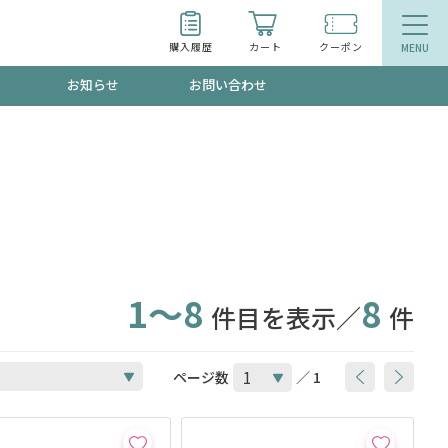
購入履歴
カート
クーポン
お知らせ
お問い合わせ
ティ
エイジングケア
トールで、夏の頭皮ストレスを完全リセッ
品
食品
ッフが贈る音声プログラム
1～8
8
件目を表示／
件
いるものが一目でわかるランキング
ページ数
／ 1