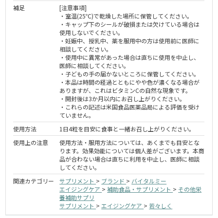
補足
[注意事項]
・室温(25℃)で乾燥した場所に保管してください。
・キャップ下のシールが破損または欠けている場合は
使用しないでください。
・妊娠中、授乳中、薬を服用中の方は使用前に医師に
相談してください。
・使用中に異常があった場合は直ちに使用を中止し、
医師に相談してください。
・子どもの手の届かないところに保管してください。
・本品は時間の経過とともにやや色が濃くなる場合が
ありますが、これはビタミンCの自然な現象です。
・開封後は3か月以内にお召し上がりください。
・これらの記述は米国食品医薬品局による評価を受け
ていません。
使用方法
1日4粒を目安に食事と一緒お召し上がりください。
使用上の注意
使用方法・服用方法については、あくまでも目安とな
ります。効果効能については個人差がございます。本商
品が合わない場合は直ちに利用を中止し、医師に相談
してください。
関連カテゴリー
サプリメント
>
ブランド
>
バイタルミー
エイジングケア
>
補助食品・サプリメント
>
その他栄
養補助サプリ
サプリメント
>
エイジングケア
>
若々しく