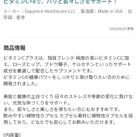
ビタミンC+αで、ハリと若々しさをサポート！
メーカー：Sapphire Healthcare LLC 製造国：Made in USA 出
荷国：香港
2026/06/03 更新
商品情報
ビタミンCプラスは、独自ブレンド 純度の高いビタミンCに加
え、ローズヒップ、ブドウ種子、ケルセチンといったサポート
成分を厳選して配合したサプリメントです。
ビタミンCの健康パワーをしっかりと受け取りたい方のために
開発されました。
美容と健康の土台づくり 日々のストレスや季節の変化に負けな
い、元気な体づくりをサポート。
また、若々しさと美しさを保ちたい方にもおすすめです。
飲みやすい植物性カプセル カプセル素材に植物性カプセルを採
用しており、どなたでも安心してお飲みいただけます。
[内容量]