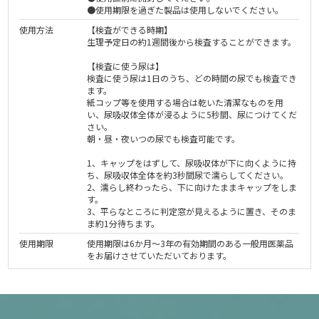
●使用期限を過ぎた製品は使用しないでください。
使用方法
【検査ができる時期】
生理予定日の約1週間後から検査することができます。
【検査に使う尿は】
検査に使う尿は1日のうち、どの時間の尿でも検査でき
ます。
紙コップ等を使用する場合は乾いた清潔なものを用
い、尿吸収体全体が浸るように5秒間、尿につけてくだ
さい。
朝・昼・夜いつの尿でも検査可能です。
1、キャップをはずして、尿吸収体が下に向くように持
ち、尿吸収体全体を約3秒間尿で濡らしてください。
2、濡らし終わったら、下に向けたままキャップをしま
す。
3、平らなところに判定窓が見えるように置き、そのま
ま約1分待ちます。
使用期限
使用期限は6か月～3年の有効期間のある一般用医薬品
をお届けさせていただいております。