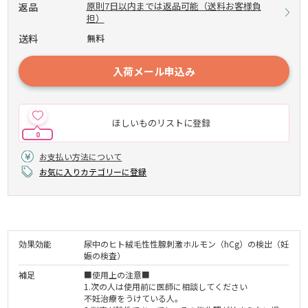
原則7日以内までは返品可能（送料お客様負
返品
担）
送料
無料
入荷メール申込み
ほしいものリストに登録
0
お支払い方法について
お気に入りカテゴリーに登録
効果効能
尿中のヒト絨毛性性腺刺激ホルモン（hCg）の検出（妊
娠の検査）
補足
■使用上の注意■
1.次の人は使用前に医師に相談してください
不妊治療をうけている人。