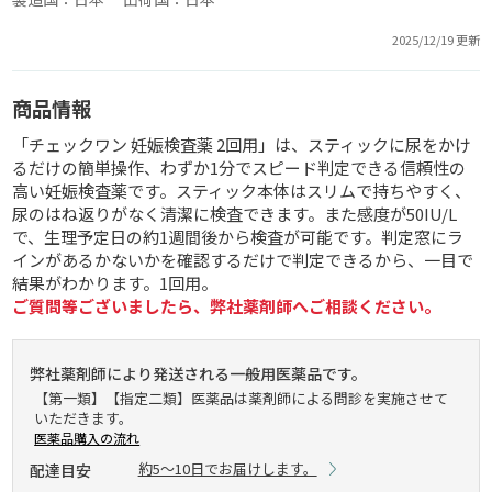
2025/12/19 更新
商品情報
「チェックワン 妊娠検査薬 2回用」は、スティックに尿をかけ
るだけの簡単操作、わずか1分でスピード判定できる信頼性の
高い妊娠検査薬です。スティック本体はスリムで持ちやすく、
尿のはね返りがなく清潔に検査できます。また感度が50IU/L
で、生理予定日の約1週間後から検査が可能です。判定窓にラ
インがあるかないかを確認するだけで判定できるから、一目で
結果がわかります。1回用。
ご質問等ございましたら、弊社薬剤師へご相談ください。
弊社薬剤師により発送される一般用医薬品です。
【第一類】【指定二類】医薬品は薬剤師による問診を実施させて
いただきます。
医薬品購入の流れ
約5～10日でお届けします。
配達目安