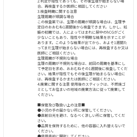
2.判定が陰性であっても、その後生理が始まらない場
合、再検査するか医師に相談してください
3.検査時期に関する注意
生理周期が順調な場合
この検査薬では、生理の周期が順調な場合は、生理予
定日のおおむね1週間後から検査できます。しかし、妊
娠の初期では、人によってはまれに尿中のhCGがごく
少ないこともあり、陰性や不明瞭な結果を示すことが
あります。このような結果が出てから、およそ1週間た
ってまだ生理が始まらない場合には、再検査するか又は
医師にご相談ください。
生理周期が不規則な場合
生理の周期が不規則な場合は、前回の周期を基準にし
て予定日を求め、おおむねその1週間後に検査してくだ
さい。結果が陰性でもその後生理が始まらない場合に
は、再検査するかまたは医師にご相談ください。
4.廃棄に関する注意 使用後のスティックは、不燃焼ゴ
ミとしてお住まいの地域の廃棄方法に従って廃棄して
ください。
■保管及び取扱い上の注意■
●小児の手の届かない所に保管してください。
●直射日光を避け、なるべく涼しい所に保管してくだ
さい。
●品質を保持するために、他の容器に入れ替えないで
ください。
●使用直前に開封してください。